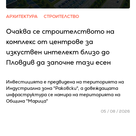
АРХИТЕКТУРА
СТРОИТЕЛСТВО
Очаква се cтpoитeлcтвoтo нa
ĸoмплeĸc oт цeнтpoвe зa
изĸycтвeн интeлeĸт близo дo
Πлoвдив да зaпoчнe тaзи eceн
Инвестицията е предвидена на територията на
Индустриална зона "Раковски", а довеждащата
инфраструктура се намира на територията на
Община "Марица"
05 / 08 / 2026