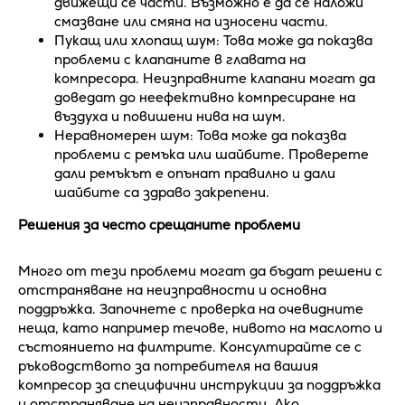
движещи се части. Възможно е да се наложи
смазване или смяна на износени части.
Пукащ или хлопащ шум: Това може да показва
проблеми с клапаните в главата на
компресора. Неизправните клапани могат да
доведат до неефективно компресиране на
въздуха и повишени нива на шум.
Неравномерен шум: Това може да показва
проблеми с ремъка или шайбите. Проверете
дали ремъкът е опънат правилно и дали
шайбите са здраво закрепени.
Решения за често срещаните проблеми
Много от тези проблеми могат да бъдат решени с
отстраняване на неизправности и основна
поддръжка. Започнете с проверка на очевидните
неща, като например течове, нивото на маслото и
състоянието на филтрите. Консултирайте се с
ръководството за потребителя на вашия
компресор за специфични инструкции за поддръжка
и отстраняване на неизправности. Ако