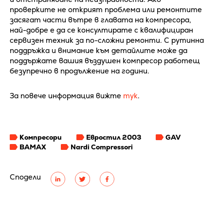
проверките не открият проблема или ремонтите
засягат части вътре в главата на компресора,
най-добре е да се консултирате с квалифициран
сервизен техник за по-сложни ремонти. С рутинна
поддръжка и внимание към детайлите може да
поддържате вашия въздушен компресор работещ
безупречно в продължение на години.
За повече информация вижте
тук
.
Компресори
Евростил 2003
GAV
BAMAX
Nardi Compressori
Сподели