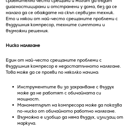
сравнително често срещани и могат да бъдат
диагностицирани и отстранени у дома, без да се
налага да се обаждате на скъп сервизен техник.
Ето и някои от най-често срещаните проблеми с
въздушния компресор, техните симптоми и
възможни решения.
Ниско налягане
Един от най-често срещаните проблеми с
въздушния компресор е недостатъчното налягане.
Това може да се прояви по няколко начина:
Инструментите ви за захранване с въздух
може да не работят с обичайната си
мощност.
Манометърът на компресора може да показва
по-ниско от обичайното работно налягане.
Възможно е изобщо да няма въздух, излизащ от
маркуча.