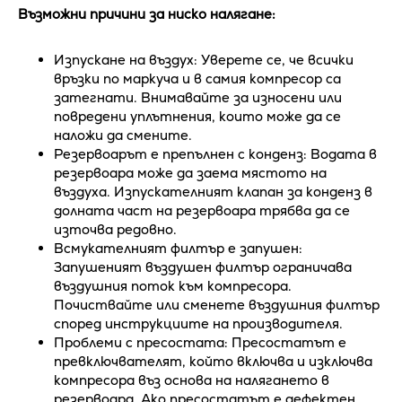
Възможни причини за ниско налягане:
Изпускане на въздух: Уверете се, че всички
връзки по маркуча и в самия компресор са
затегнати. Внимавайте за износени или
повредени уплътнения, които може да се
наложи да смените.
Резервоарът е препълнен с конденз: Водата в
резервоара може да заема мястото на
въздуха. Изпускателният клапан за конденз в
долната част на резервоара трябва да се
източва редовно.
Всмукателният филтър е запушен:
Запушеният въздушен филтър ограничава
въздушния поток към компресора.
Почиствайте или сменете въздушния филтър
според инструкциите на производителя.
Проблеми с пресостата: Пресостатът е
превключвателят, който включва и изключва
компресора въз основа на налягането в
резервоара. Ако пресостатът е дефектен,