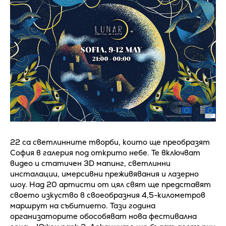
22 са светлинните творби, които ще преобразят
София в галерия под открито небе. Те включват
видео и статичен 3D мапинг, светлинни
инсталации, имерсивни преживявания и лазерно
шоу. Над 20 артисти от цял свят ще представят
своето изкуство в своеобразния 4,5-километров
маршрут на събитието. Тази година
организаторите обособяват нова фестивална