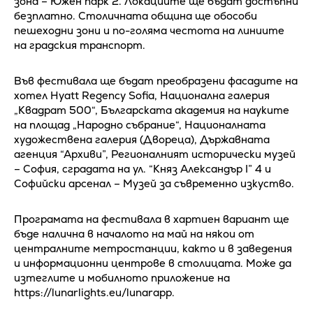
зона – Южен парк 2. Локациите ще бъдат достъпни
безплатно. Столичната община ще обособи
пешеходни зони и по-голяма честота на линиите
на градския транспорт.
Във фестивала ще бъдат преобразени фасадите на
хотел Hyatt Regency Sofia, Национална галерия
„Квадрат 500“, Българската академия на науките
на площад „Народно събрание“, Националната
художествена галерия (Двореца), Държавната
агенция “Архиви”, Регионалният исторически музей
– София, сградата на ул. “Княз Александър I” 4 и
Софийски арсенал – Музей за съвременно изкуство.
Програмата на фестивала в хартиен вариант ще
бъде налична в началото на май на някои от
централните метростанции, както и в заведения
и информационни центрове в столицата. Може да
изтеглите и мобилното приложение на
https://lunarlights.eu/lunarapp.