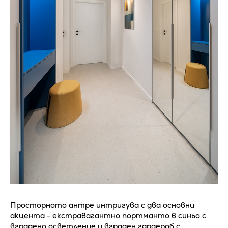
Просторното антре интригува с два основни
акцента - екстравагантно портманто в синьо с
вградено осветление и вграден гардероб с