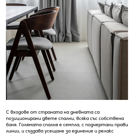
С входове от страната на дневната са
позиционирани двете спални, всяка със собствена
баня. Голямата спалня е семпла, с подчертани прави
линии, и създава усещане за единение и релакс