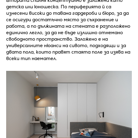
Втората спалня концептуално е заложена като
детска или юношеска. По периферията й са
изнесени високи до тавана гардероби и бюро, за да
се осигури достатъчно място за съхранение и
работа, а по дължината на стената е разположено
единично легло, за да не бъде излишно отнемано
свободното пространство. Заложено е на
универсалните нюанси на сивото, подходящи и за
двата пола, които правят стаята поле за изява на
всеки тип наемател.