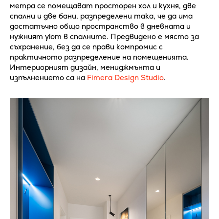
метра се помещават просторен хол и кухня, две
спални и две бани, разпределени така, че да има
достатъчно общо пространство в дневната и
нужният уют в спалните. Предвидено е място за
съхранение, без да се прави компромис с
практичното разпределение на помещенията.
Интериорният дизайн, мениджмънта и
изпълнението са на
Fimera Design Studio
.