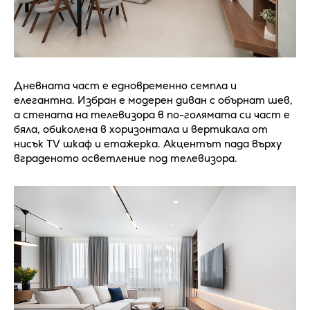
Дневната част е едновременно семпла и
елегантна. Избран е модерен диван с обърнат шев,
а стената на телевизора в по-голямата си част е
бяла, обиколена в хоризонтала и вертикала от
нисък TV шкаф и етажерка. Акцентът пада върху
вграденото осветление под телевизора.