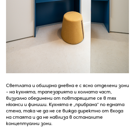
Светлата и обширна дневна е с ясно отделени зони
- на кухнята, трапезарията и холната част,
визуално обединени от повтарящите се в тях
нюанси и финиши. Кухнята е „прибрана“ по едната
стена, така че да не се вижда директно от входа
на стаята и да не навлиза в останалите
концептуални зони.