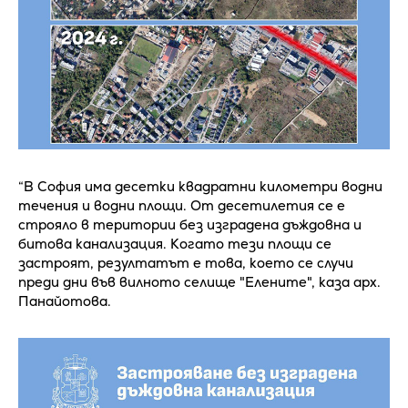
“В София има десетки квадратни километри водни
течения и водни площи. От десетилетия се е
строяло в територии без изградена дъждовна и
битова канализация. Когато тези площи се
застроят, резултатът е това, което се случи
преди дни във вилното селище "Елените", каза арх.
Панайотова.