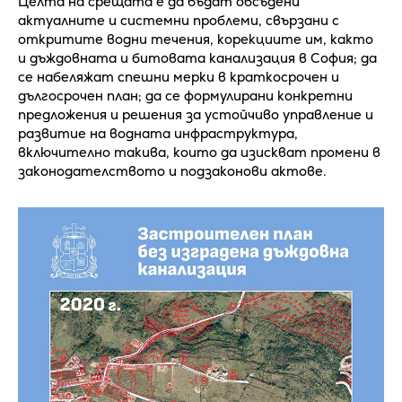
Целта на срещата е да бъдат обсъдени
актуалните и системни проблеми, свързани с
откритите водни течения, корекциите им, както
и дъждовната и битовата канализация в София; да
се набеляжат спешни мерки в краткосрочен и
дългосрочен план; да се формулирани конкретни
предложения и решения за устойчиво управление и
развитие на водната инфраструктура,
включително такива, които да изискват промени в
законодателството и подзаконови актове.