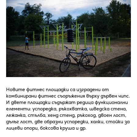
Новите фитнес площадки са изградени от
комбинирани фитнес съоръжения върху дървен чипс.
И двете площадки съдържат редица функционални
елементи: успоредка, ръкохватка, шведска стена,
лежанка, стълба, хенд стенд, ръкоход, двоен лост,
дълъг лост, две образни успоредки, халки, стойки за
лицеви опори, боксова круша и др.