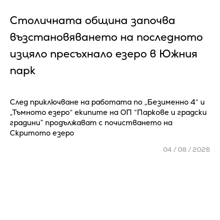
Столичната община започва
възстановяването на последното
изцяло пресъхнало езеро в Южния
парк
След приключване на работата по „Безименно 4“ и
„Тъмното езеро“ екипите на ОП “Паркове и градски
градини” продължават с почистването на
Скритото езеро
04 / 08 / 2026