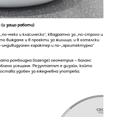
 (и защо работи)
„по-меко и класическо“, квадратно за „по-строго и
о виждаме и в проекти за жилища, и в хотелски
о-индивидуален характер и по-„архитектурно“
ата ромбоидна (lozenge) геометрия – баланс
облено усещане. Резултатът е дизайн, който
а остава удобен за ежедневна употреба.