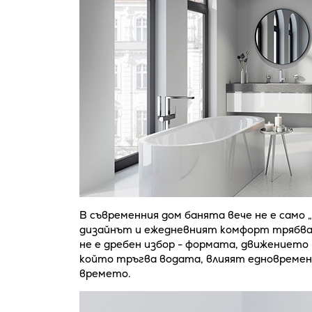
В съвременния дом банята вече не е само 
дизайнът и ежедневният комфорт трябва
не е дребен избор - формата, движението
който тръгва водата, влияят едновремен
времето.