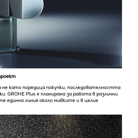
 проект
а не като поредица покупки, последователността
ки. GROHE Plus е планирана за работа в различни
те единна линия около мивките и в целия