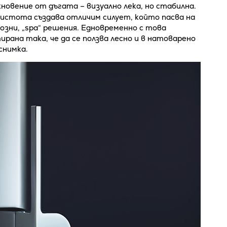
новение от дъгата – визуално лека, но стабилна.
чистота създава отличим силует, който пасва на
озни, „spa“ решения. Едновременно с това
рана така, че да се ползва лесно и в натоварено
 снимка.