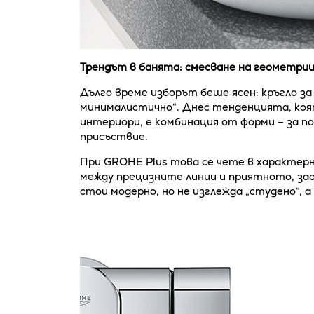
Трендът в банята: смесване на геометрии
Дълго време изборът беше ясен: кръгло за 
минималистично“. Днес тенденцията, коят
интериори, е комбинация от форми – за п
присъствие.
При GROHE Plus това се чете в характерн
между прецизните линии и приятното, за
стои модерно, но не изглежда „студено“, 