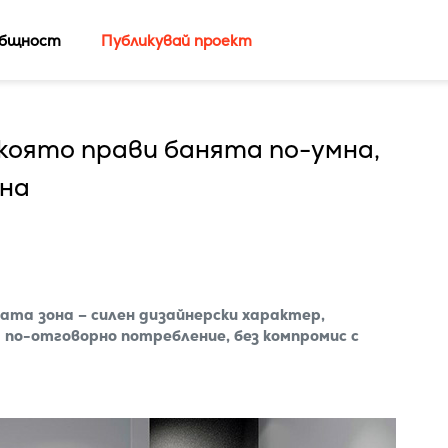
бщност
Публикувай проект
 която прави банята по-умна,
чна
та зона – силен дизайнерски характер,
 по-отговорно потребление, без компромис с