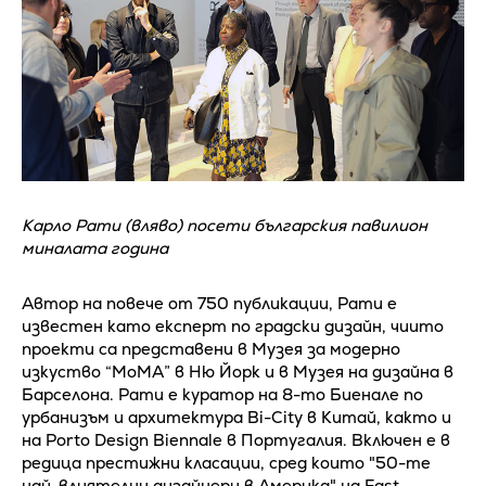
Карло Рати (вляво) посети българския павилион
миналата година
Автор на повече от 750 публикации, Рати е
известен като експерт по градски дизайн, чиито
проекти са представени в Музея за модерно
изкуство “MoMA” в Ню Йорк и в Музея на дизайна в
Барселона. Рати е куратор на 8-то Биенале по
урбанизъм и архитектура Bi-City в Китай, както и
на Porto Design Biennale в Португалия. Включен е в
редица престижни класации, сред които "50-те
най-влиятелни дизайнери в Америка" на Fast