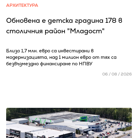
АРХИТЕКТУРА
Обновена е детска градина 178 в
столичния район "Младост"
Близо 1,7 млн. евро са инвестирани в
модернизацията, над 1 милион евро от тях са
безвъзмездно финансиране по НПВУ
06 / 08 / 2026