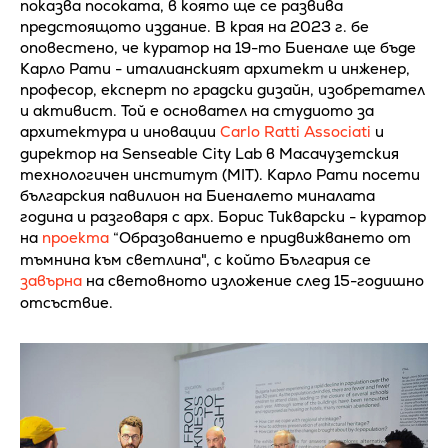
показва посоката, в която ще се развива
предстоящото издание. В края на 2023 г. бе
оповестено, че куратор на 19-то Биенале ще бъде
Карло Рати - италианският архитект и инженер,
професор, експерт по градски дизайн, изобретател
и активист. Той е основател на студиото за
архитектура и иновации
Carlo Ratti Associati
и
директор на Senseable City Lab в Масачузетския
технологичен институт (MIT). Карло Рати посети
българския павилион на Биеналето миналата
година и разговаря с арх. Борис Тикварски - куратор
на
проекта
“Образованието е придвижването от
тъмнина към светлина", с който България се
завърна
на световното изложение след 15-годишно
отсъствие.