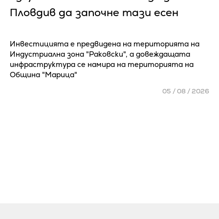
Πлoвдив да зaпoчнe тaзи eceн
Инвестицията е предвидена на територията на
Индустриална зона "Раковски", а довеждащата
инфраструктура се намира на територията на
Община "Марица"
05 / 08 / 2026