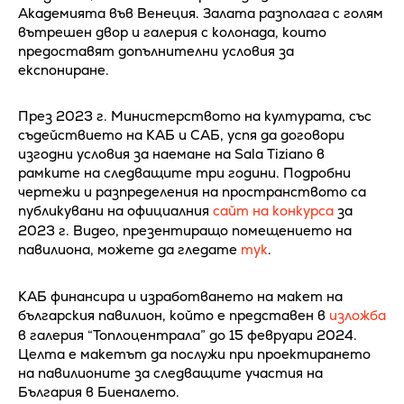
Академията във Венеция. Залата разполага с голям
вътрешен двор и галерия с колонада, които
предоставят допълнителни условия за
експониране.
През 2023 г. Министерството на културата, със
съдействието на КАБ и САБ, успя да договори
изгодни условия за наемане на Sala Tiziano в
рамките на следващите три години. Подробни
чертежи и разпределения на пространството са
публикувани на официалния
сайт на конкурса
за
2023 г. Видео, презентиращо помещението на
павилиона, можете да гледате
тук
.
КАБ финансира и изработването на макет на
българския павилион, който е представен в
изложба
в галерия “Топлоцентрала” до 15 февруари 2024.
Целта е макетът да послужи при проектирането
на павилионите за следващите участия на
България в Биеналето.