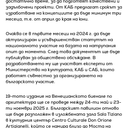
достатъчно време, за да подготвят качествени и
задълбочени проекти. От КАБ предлагат срокът за
изработване на концепциите да бъде минимум три
месеца, т.е. от април до края на юни.
Очаква се в първите месеци на 2024 г. да бъде
актуализиран и усъвършенстван статутът на
националното участие на базата на натрупания
опит до момента. След това документът ще бъде
публикуван за обществено обсъждане. В
разработването му ще участват експерти от
Министерство на културата, КАБ и САБ, които
работят съвместно за организирането на
българското участие.
19-тото издание на Венецианското биенале по
архитектура ще се проведе между 24-ти май и 23-
ти ноември 2025 г. Българският павилион отново
ще бъде разположен в изложбената зала Sala Tiziano
в културния център Centro Culturale Don Orione
Artigianelli, който се намира близо до Моста на