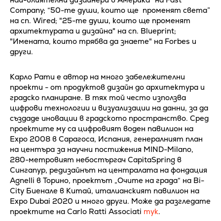
Company; “50-те души, които ще променят света”
на сп. Wired; "25-те души, които ще променят
архитектурата и дизайна" на сп. Blueprint;
"Имената, които трябва да знаете" на Forbes и
други.
Карло Рати е автор на много забележителни
проекти - от продуктов дизайн до архитектура и
градско планиране. В тях той често използва
цифрови технологии и визуализации на данни, за да
създаде иновации в градското пространство. Сред
проектите му са цифровият воден павилион на
Expo 2008 в Сарагоса, Испания, генералният план
на центъра за научни постижения MIND-Milano,
280-метровият небостъргач CapitaSpring в
Сингапур, редизайнът на централата на фондация
Agnelli в Торино, проектът „Очите на града“ на Bi-
City Биенале в Китай, италианският павилион на
Expo Dubai 2020 и много други. Може да разгледате
проектите на Carlo Ratti Associati
тук
.