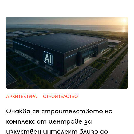
АРХИТЕКТУРА
СТРОИТЕЛСТВО
Очаква се cтpoитeлcтвoтo нa
ĸoмплeĸc oт цeнтpoвe зa
изĸycтвeн интeлeĸт близo дo