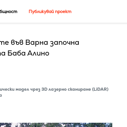
бщност
Публикувай проект
е във Варна започна
а Баба Алино
чески модел чрез 3D лазерно сканиране (LiDAR)
а