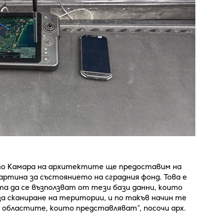
като Камара на архитектите ще предоставим на
артина за състоянието на сградния фонд. Това е
та да се възползват от тези бази данни, които
а сканиране на територии, и по такъв начин те
 областите, които представляват”, посочи арх.