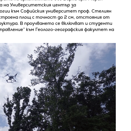
ора на Университетския център за
огии към Софийския университет проф. Стелиян
строена площ с точност до 2 см, отстояния от
руктура. В проучването се включват и студенти
правление” към Геолого-географския факултет на