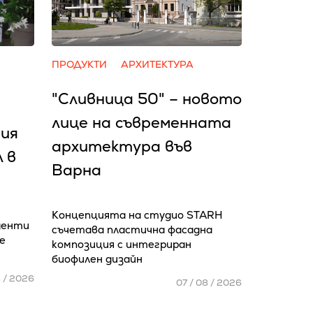
ПРОДУКТИ
АРХИТЕКТУРА
"Сливница 50" – новото
лице на съвременната
ия
архитектура във
 в
Варна
Концепцията на студио STARH
уденти
съчетава пластична фасадна
е
композиция с интегриран
биофилен дизайн
8 / 2026
07 / 08 / 2026