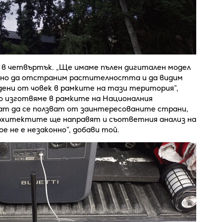
 в четвъртък. „Ще имаме пълен дигитален модел
но да отстраним растителността и да видим
дени от човек в рамките на тази територия”,
то изготвяме в рамките на Националния
гат да се ползват от заинтересованите страни,
рхитектите ще направят и съответния анализ на
ое не е незаконно”, добави той.