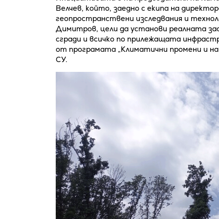
Велчев, който, заедно с екипа на директ
геопространствени изследвания и технол
Димитров, цели да установи реалната за
сгради и всичко по прилежащата инфраст
от програмата „Климатични промени и на
СУ.