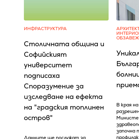
ИНФРАСТРУКТУРА
АРХИТЕК
ИНТЕРИО
ОБЗАВЕ
Столичната община и
Уника
Софийският
Бълга
университет
болниц
подписаха
прием
Споразумение за
изследване на ефекта
В края на
на "градския топлинен
разрешен
остров"
Министе
здравеоп
започна 
профила
Данните ще послужат за