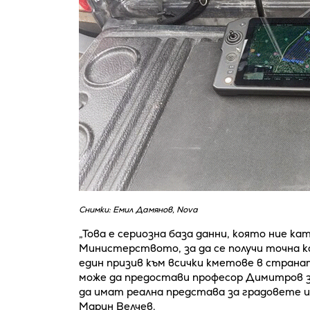
Снимки: Емил Дамянов, Nova
„Това е сериозна база данни, която ние 
Министерството, за да се получи точна к
един призив към всички кметове в страна
може да предостави професор Димитров з
да имат реална представа за градовете и
Марин Велчев.