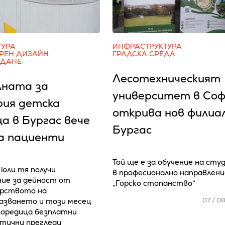
ТУРА
ИНФРАСТРУКТУРА
РЕН ДИЗАЙН
ГРАДСКА СРЕДА
ЖДАНЕ
Лесотехническият
лната за
университет в Соф
рия детска
открива нов филиал
а в Бургас вече
Бургас
а пациенти
Той ще е за обучение на ст
 юли тя получи
в професионално направлени
ие за дейност от
„Горско стопанство“
рството на
07 / 0
азването и този месец
поредица безплатни
ктични прегледи