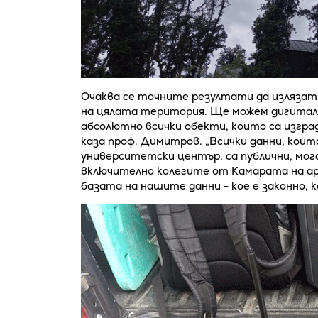
Очаква се точните резултати да излязат
на цялата територия. Ще можем дигитал
абсолютно всички обекти, които са изгра
каза проф. Димитров. „Всички данни, кои
университетски център, са публични, мо
включително колегите от Камарата на а
базата на нашите данни - кое е законно, к