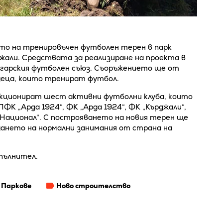
ето на тренировъчен футболен терен в парк
джали. Средствата за реализиране на проекта в
ългарския футболен съюз. Съоръжението ще от
и деца, които тренират футбол.
кционират шест активни футболни клуба, които
ФК „Арда 1924“, ФК „Арда 1924“, ФК „Кърджали“,
рНационал“. С построяването на новия терен ще
дането на нормални занимания от страна на
пълнител.
Паркове
Ново строителство