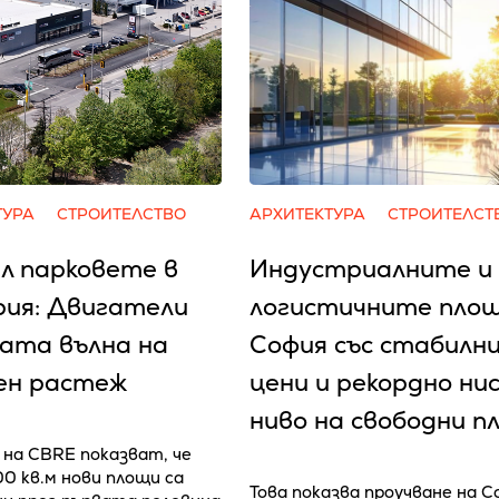
ТУРА
СТРОИТЕЛСТВО
АРХИТЕКТУРА
СТРОИТЕЛСТ
л парковете в
Индустриалните и
рия: Двигатели
логистичните площ
вата вълна на
София със стабилн
ен растеж
цени и рекордно ни
ниво на свободни п
на CBRE показват, че
00 кв.м нови площи са
Това показва проучване на Co