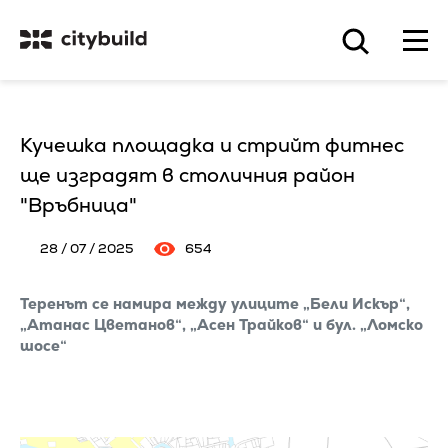
Кучешка площадка и стрийт фитнес
ще изградят в столичния район
"Връбница"
28 / 07 / 2025
654
Теренът се намира между улиците „Бели Искър“,
„Атанас Цветанов“, „Асен Трайков“ и бул. „Ломско
шосе“