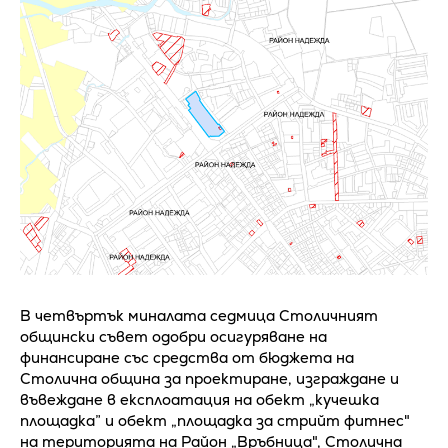
В четвъртък миналата седмица Столичният
общински съвет одобри осигуряване на
финансиране със средства от бюджета на
Столична община за проектиране, изграждане и
въвеждане в експлоатация на обект „кучешка
площадка” и обект „площадка за стрийт фитнес"
на територията на Район „Връбница", Столична