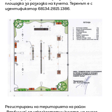
площадка за разходка на кучета. Теренът е с
идентификатор 68134.2815.1386.
Регистрирани на територията на район
„Връбница“ са няколкостотин кучета, но много