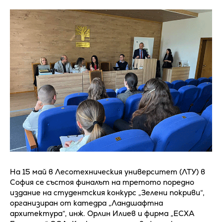
На 15 май в Лесотехническия университет (ЛТУ) в
София се състоя финалът на третото поредно
издание на студентския конкурс „Зелени покриви“,
организиран от катедра „Ландшафтна
архитектура“, инж. Орлин Илиев и фирма „ЕСХА