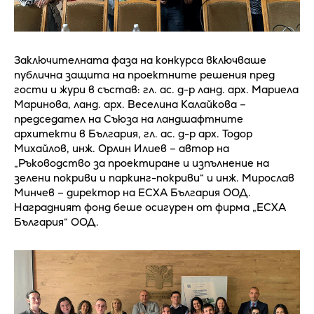
Заключителната фаза на конкурса включваше
публична защита на проектните решения пред
гости и жури в състав: гл. ас. д-р ланд. арх. Мариела
Маринова, ланд. арх. Веселина Калайкова –
председател на Съюза на ландшафтните
архитекти в България, гл. ас. д-р арх. Тодор
Михайлов, инж. Орлин Илиев – автор на
„Ръководство за проектиране и изпълнение на
зелени покриви и паркинг-покриви“ и инж. Мирослав
Минчев – директор на ЕСХА България ООД.
Наградният фонд беше осигурен от фирма „ЕСХА
България“ ООД.