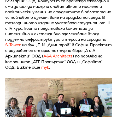
България“ ООД. Конкурсът се провежда ежегодно и
има за цел да насърчи иновативното мислене и
практически умения на студентите в областта на
устойчивото озеленяване на градската среда. В
тазгодишното издание участваха студенти от III
и IV курс, които представиха концепции за
интензивно и екстензивно озеленяване върху
подземна инфраструктура и тераси на сградата
S-Tower
на бул. „Г. М. Димитров“ в София. Проектът
е разработен от архитектурно бюро „А и А
Архитекти“ ООД (
A&A Architects
) по поръчка на
компаниите „АТГ Пропъртис“ ООД и „Софавто“
ООД. Вижте още
тук
.