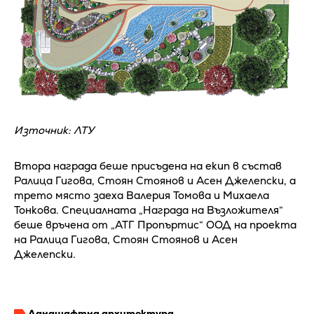
Източник: ЛТУ
Втора награда беше присъдена на екип в състав
Ралица Гигова, Стоян Стоянов и Асен Джелепски, а
трето място заеха Валерия Томова и Михаела
Тонкова. Специалната „Награда на Възложителя“
беше връчена от „АТГ Пропъртис“ ООД на проекта
на Ралица Гигова, Стоян Стоянов и Асен
Джелепски.
Ландшафтна архитектура