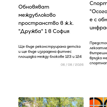
Спорт
Обновяват
"Осог
междублоково
е с об
пространство в ж.к.
инфра
"Дружба" 1 в София
Предстои
Ще бъде реконструирана детска
лекоатле
и ще бъде изградена фитнес
вътрешно
площадка между блокове 123 и 124
връзка м
спортна
06 / 08 / 2026