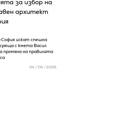
ята за избор на
лавен архитект
фия
София искат спешна
среща с кмета Васил
за промяна на правилата
рса
04 / 08 / 2026