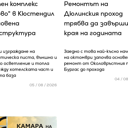
ен комплекс
Ремонтът на
ово" в Кюстендил
Дюлинския проход
новена
трябва да завърши
структура
края на годината
 изграждане на
Заедно с това най-късно на
тическа писта, външно и
на октомври започва основе
 осветление и топла
ремонт от Околовръстния 
ежду хотелската част и
Бургас до прохода
та база
04 / 0
05 / 08 / 2026