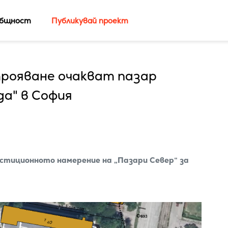
бщност
Публикувай проект
трояване очакват пазар
да" в София
стиционното намерение на „Пазари Север“ за