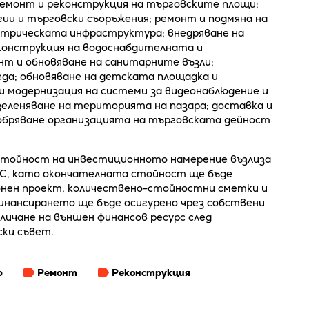
ремонт и реконструкция на търговските площи;
гии и търговски съоръжения; ремонт и подмяна на
ектрическата инфраструктура; внедряване на
конструкция на водоснабдителната и
т и обновяване на санитарните възли;
еда; обновяване на детската площадка и
 модернизация на системи за видеонаблюдение и
зеленяване на територията на пазара; доставка и
добряване организацията на търговската дейност
стойност на инвестиционното намерение възлиза
ДС, като окончателната стойност ще бъде
онен проект, количествено-стойностни сметки и
инансирането ще бъде осигурено чрез собствени
личане на външен финансов ресурс след
ки съвет.
р
Ремонт
Реконструкция