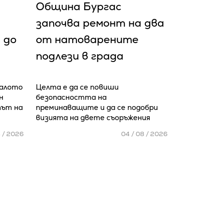
Община Бургас
започва ремонт на два
 до
от натоварените
подлези в града
чалото
Целта е да се повиши
н
безопасността на
път на
преминаващите и да се подобри
визията на двете съоръжения
8 / 2026
04 / 08 / 2026