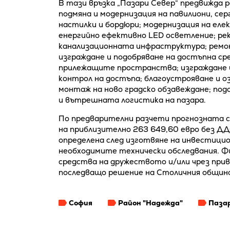
В тази връзка „Пазари Север“ предвижда 
подмяна и модернизация на павилиони, сер
настилки и бордюри; модернизация на ел
енергийно ефективно LED осветление; ре
канализационната инфраструктура; ремон
изграждане и подобряване на достъпна ср
прилежащите пространства; изграждане и
контрол на достъпа; благоустрояване и о
монтаж на ново градско обзавеждане; по
и вътрешната логистика на пазара.
По предварителни разчети прогнозната 
на приблизително 263 649,60 евро без Д
определена след изготвяне на инвестици
необходимите технически обследвания. Ф
средства на дружеството и/или чрез прив
последващо решение на Столичния общинс
София
Район "Надежда"
Паза