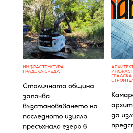
ИНФРАСТРУКТУРА
АРХИТЕК
ГРАДСКА СРЕДА
ИНФРАСТ
ГРАДСКА
СТРОИТЕ
Столичната община
Камар
започва
архит
възстановяването на
да изл
последното изцяло
предс
пресъхнало езеро в