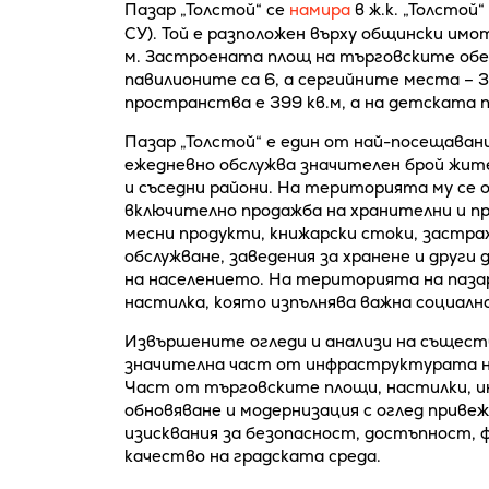
Пазар „Толстой“ се
намира
в ж.к. „Толстой
СУ). Той е разположен върху общински имо
м. Застроената площ на търговските обек
павилионите са 6, а сергийните места –
пространства е 399 кв.м, а на детската п
Пазар „Толстой“ е един от най-посещаван
ежедневно обслужва значителен брой жители 
и съседни райони. На територията му се
включително продажба на хранителни и пр
месни продукти, книжарски стоки, застра
обслужване, заведения за хранене и друг
на населението. На територията на паза
настилка, която изпълнява важна социална
Извършените огледи и анализи на същест
значителна част от инфраструктурата на
Част от търговските площи, настилки, и
обновяване и модернизация с оглед прив
изисквания за безопасност, достъпност,
качество на градската среда.