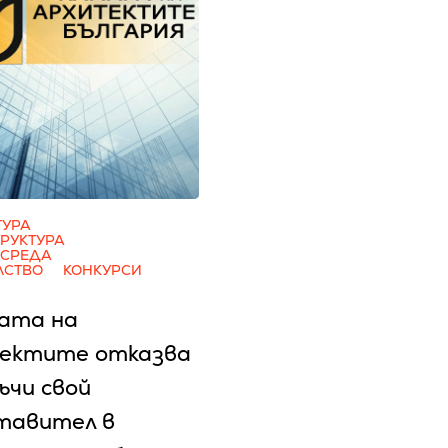
ТУРА
РУКТУРА
 СРЕДА
ЛСТВО
КОНКУРСИ
ата на
ектите отказва
ъчи свой
тавител в