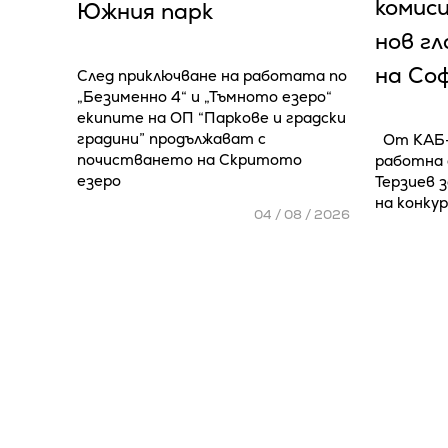
комиси
Южния парк
нов г
на Со
След приключване на работата по
„Безименно 4“ и „Тъмното езеро“
екипите на ОП “Паркове и градски
градини” продължават с
От КАБ-
почистването на Скритото
работна 
езеро
Терзиев 
на конку
04 / 08 / 2026