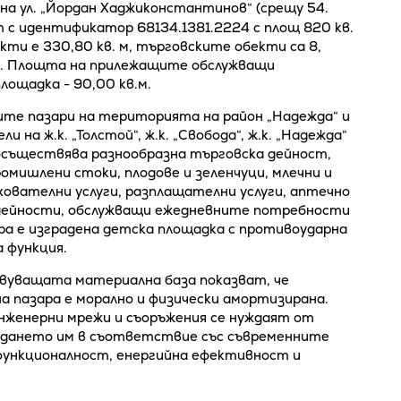
“ на ул. „Йордан Хаджиконстантинов“ (срещу 54.
т с идентификатор 68134.1381.2224 с площ 820 кв.
ти е 330,80 кв. м, търговските обекти са 8,
 3. Площта на прилежащите обслужващи
лощадка - 90,00 кв.м.
ите пазари на територията на район „Надежда“ и
на ж.к. „Толстой“, ж.к. „Свобода“, ж.к. „Надежда“
 осъществява разнообразна търговска дейност,
омишлени стоки, плодове и зеленчуци, млечни и
хователни услуги, разплащателни услуги, аптечно
и дейности, обслужващи ежедневните потребности
ра е изградена детска площадка с противоударна
 функция.
вуващата материална база показват, че
 пазара е морално и физически амортизирана.
нженерни мрежи и съоръжения се нуждаят от
еждането им в съответствие със съвременните
 функционалност, енергийна ефективност и