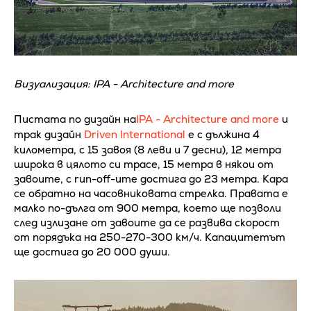
Визуализация: IPA - Architecture and more
Пистата по дизайн на
IPA - Architecture and more
и
трак дизайн
Driven International
е с дължина 4
километра, с 15 завоя (8 леви и 7 десни), 12 метра
широка в цялото си трасе, 15 метра в някои от
завоите, с run-off-ите достига до 23 метра. Кара
се обратно на часовниковата стрелка. Правата е
малко по-дълга от 900 метра, което ще позволи
след излизане от завоите да се развива скорост
от порядъка на 250-270-300 км/ч. Капацитетът
ще достига до 20 000 души.