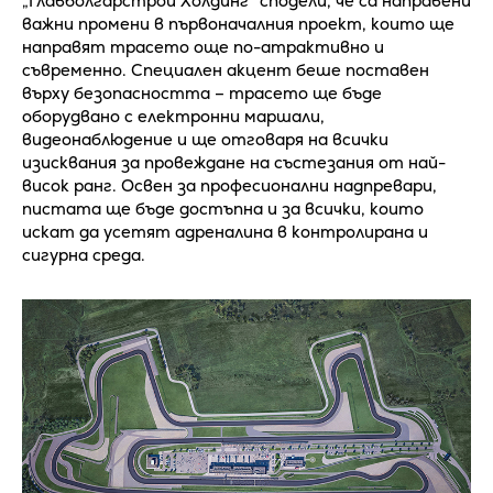
„Главболгарстрой Холдинг“ сподели, че са направени
важни промени в първоначалния проект, които ще
направят трасето още по-атрактивно и
съвременно. Специален акцент беше поставен
върху безопасността – трасето ще бъде
оборудвано с електронни маршали,
видеонаблюдение и ще отговаря на всички
изисквания за провеждане на състезания от най-
висок ранг. Освен за професионални надпревари,
пистата ще бъде достъпна и за всички, които
искат да усетят адреналина в контролирана и
сигурна среда.