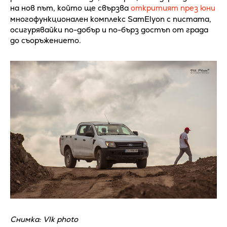
на нов път, който ще свързва
откритият през юни
многофункционален комплекс SamElyon с пистата,
осигурявайки по-добър и по-бърз достъп от града
до съоръжението.
Снимка: Vlk photo