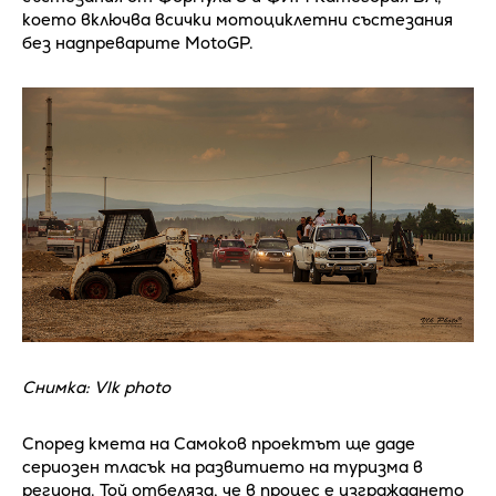
което включва всички мотоциклетни състезания
без надпреварите MotoGP.
Снимка: Vlk photo
Според кмета на Самоков проектът ще даде
сериозен тласък на развитието на туризма в
региона. Той отбеляза, че в процес е изграждането