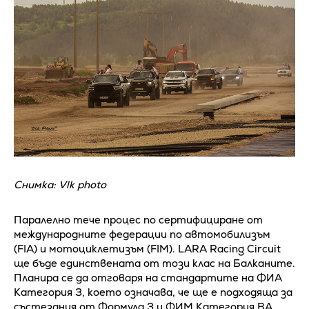
Снимка: Vlk photo
Паралелно тече процес по сертифициране от
международните федерации по автомобилизъм
(FIA) и мотоциклетизъм (FIM). LARA Racing Circuit
ще бъде единствената от този клас на Балканите.
Планира се да отговаря на стандартите на ФИА
Категория 3, което означава, че ще е подходяща за
състезания от Формула 3 и ФИМ Категория BA,