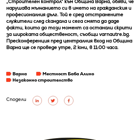
„Строителен контрол“ към Община Варна, обяви, че
нарушава мълчанието си в името на гражданския и
професионалния дълг. Той е сред отстранените
служители след скандала и сега смята да даде
факти, които до този момент са останали скрити
за широката общественост, съобщи varnautre.bg.
Пресконференция пред централния вход на Община
Варна ще се проведе утре, 2 юни, в 11:00 часа.
Варна
Местност Баба Алино
Незаконно строителство
Сподели