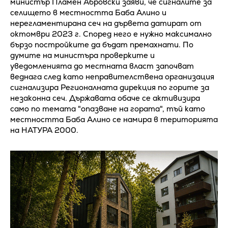
министър Пламен Абровски заяви, че сигналите за
селището в местността Баба Алино и
нерегламентирана сеч на дървета датират от
октомври 2023 г. Според него е нужно максимално
бързо постройките да бъдат премахнати. По
думите на министъра проверките и
уведомленията до местната власт започват
веднага след като неправителствена организация
сигнализира Регионалната дирекция по горите за
незаконна сеч. Държавата обаче се активизира
само по темата "опазване на гората", тъй като
местността Баба Алино се намира в територията
на НАТУРА 2000.