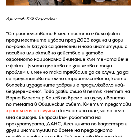
Източник: KYB Corporation
"Строителството в местността е било факт
преди местните избори през 2023 година и дори
по-рано. В казуса са замесени много институции с
пасивно или активно действие и затова
огромното национално внимание към темата вече
е факт. Цялата държава се занимава с този
проблем и именно така трябваше да се случи, за да
се преустанови напълно строителството, което
въпреки издадените забрани е продължавало най-
безцеремонно". Това заяви също в петък кметът на
Варна Благомир Коцев по време на изслушването
по темата в Общинския съвет. Кметът представи
хронология на случая
и коментира още, че по него
има сериозни въпроси към работата на
прокуратурата, ДАНС, Агенцията по кадастъра и
други институции по време на предходното
редовно правителство. Той постави въпроса как