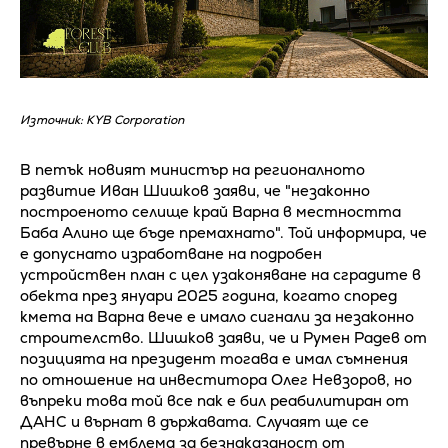
Източник: KYB Corporation
В петък новият министър на регионалното
развитие Иван Шишков заяви, че "незаконно
построеното селище край Варна в местността
Баба Алино ще бъде премахнато". Той информира, че
е допуснато изработване на подробен
устройствен план с цел узаконяване на сградите в
обекта през януари 2025 година, когато според
кмета на Варна вече е имало сигнали за незаконно
строителство. Шишков заяви, че и Румен Радев от
позицията на президент тогава е имал съмнения
по отношение на инвеститора Олег Невзоров, но
въпреки това той все пак е бил реабилитиран от
ДАНС и върнат в държавата. Случаят ще се
превърне в емблема за безнаказаност от