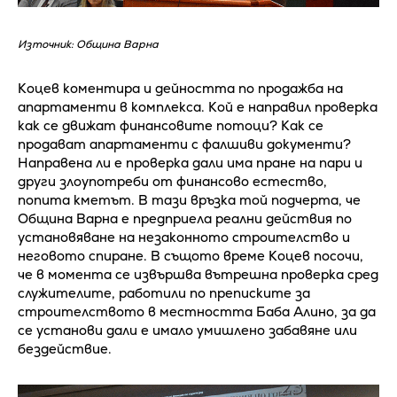
Източник: Община Варна
Коцев коментира и дейността по продажба на
апартаменти в комплекса. Кой е направил проверка
как се движат финансовите потоци? Как се
продават апартаменти с фалшиви документи?
Направена ли е проверка дали има пране на пари и
други злоупотреби от финансово естество,
попита кметът. В тази връзка той подчерта, че
Община Варна е предприела реални действия по
установяване на незаконното строителство и
неговото спиране. В същото време Коцев посочи,
че в момента се извършва вътрешна проверка сред
служителите, работили по преписките за
строителството в местността Баба Алино, за да
се установи дали е имало умишлено забавяне или
бездействие.