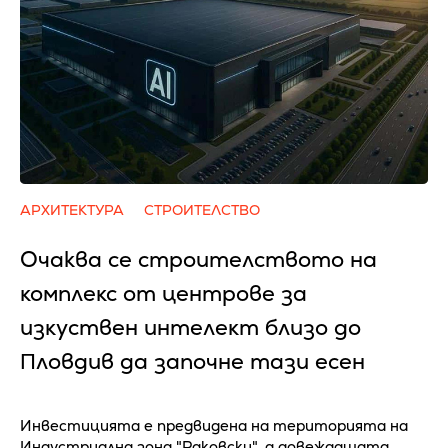
АРХИТЕКТУРА
СТРОИТЕЛСТВО
Очаква се cтpoитeлcтвoтo нa
ĸoмплeĸc oт цeнтpoвe зa
изĸycтвeн интeлeĸт близo дo
Πлoвдив да зaпoчнe тaзи eceн
Инвестицията е предвидена на територията на
Индустриална зона "Раковски", а довеждащата