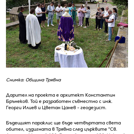
Снимка: Община Трявна
Дарител на проекта е архитект Константин
Брънеков. Той е разработен съвместно с инж.
Георги Илиев и Цветан Цанев - геодезист.
Бъдещият параклис ще бъде четвъртата света
обител, издигната в Трявна след църквите "Св.