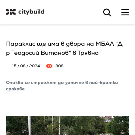
Параклис ще има в двора на МБАЛ "Д-
р Теодосий Витанов" в Трявна
15 / 08 / 2024
308
Очаква се строежът да започне в най-кратки
срокове