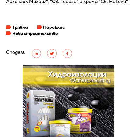
Архангел Михаил", "Св. Георги" и храма "Св. Никола".
Трявна
Параклис
Ново строителство
Сподели