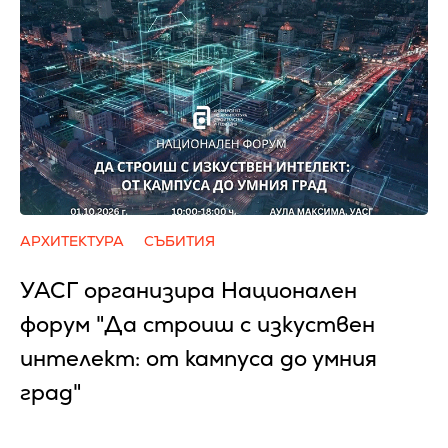
АРХИТЕКТУРА
СЪБИТИЯ
УАСГ организира Национален
форум "Да строиш с изкуствен
интелект: от кампуса до умния
град"