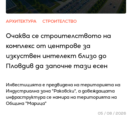
АРХИТЕКТУРА
СТРОИТЕЛСТВО
Очаква се cтpoитeлcтвoтo нa
ĸoмплeĸc oт цeнтpoвe зa
изĸycтвeн интeлeĸт близo дo
Πлoвдив да зaпoчнe тaзи eceн
Инвестицията е предвидена на територията на
Индустриална зона "Раковски", а довеждащата
инфраструктура се намира на територията на
Община "Марица"
05 / 08 / 2026