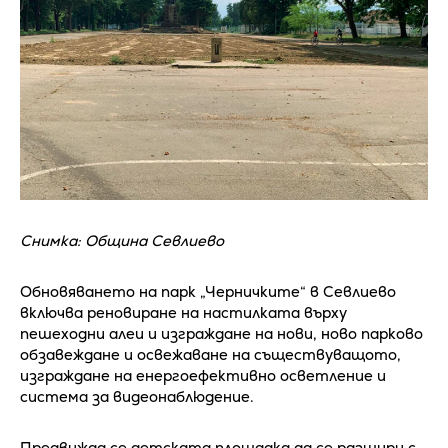
Снимка: Община Севлиево
Обновяването на парк „Черничките“ в Севлиево
включва реновиране на настилката върху
пешеходни алеи и изграждане на нови, ново парково
обзавеждане и освежаване на съществуващото,
изграждане на енергоефективно осветление и
система за видеонаблюдение.
Предвижда се детската площадка да се разшири с