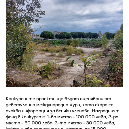
Конкурсните проекти ще бъдат оценявани от
деветчленно международно жури, като скоро се
очаква информация за всички членове. Наградният
фонд в конкурса е: 1-во място - 100 000 лева, 2-ро
място - 60 000 лева, 3-то място - 30 000 лева,
както и две поощрителни награди по 15 000