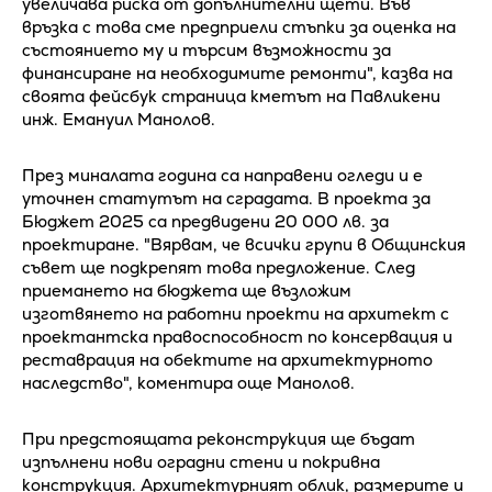
увеличава риска от допълнителни щети. Във
връзка с това сме предприели стъпки за оценка на
състоянието му и търсим възможности за
финансиране на необходимите ремонти", казва на
своята фейсбук страница кметът на Павликени
инж. Емануил Манолов.
През миналата година са направени огледи и е
уточнен статутът на сградата. В проекта за
Бюджет 2025 са предвидени 20 000 лв. за
проектиране. "Вярвам, че всички групи в Общинския
съвет ще подкрепят това предложение. След
приемането на бюджета ще възложим
изготвянето на работни проекти на архитект с
проектантска правоспособност по консервация и
реставрация на обектите на архитектурното
наследство", коментира още Манолов.
При предстоящата реконструкция ще бъдат
изпълнени нови оградни стени и покривна
конструкция. Архитектурният облик, размерите и