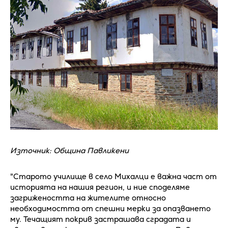
Източник: Община Павликени
"Старото училище в село Михалци е важна част от
историята на нашия регион, и ние споделяме
загрижеността на жителите относно
необходимостта от спешни мерки за опазването
му. Течащият покрив застрашава сградата и