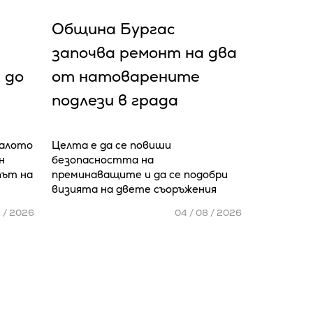
Община Бургас
започва ремонт на два
 до
от натоварените
подлези в града
чалото
Целта е да се повиши
н
безопасността на
път на
преминаващите и да се подобри
визията на двете съоръжения
8 / 2026
04 / 08 / 2026