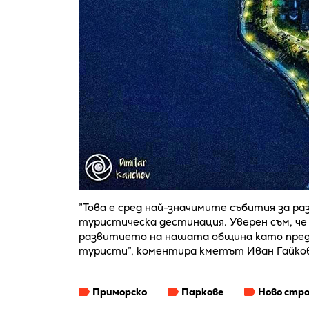
”Това е сред най-значимите събития за 
туристическа дестинация. Уверен съм, ч
развитието на нашата община като предп
туристи”, коментира кметът Иван Гайков
Приморско
Паркове
Ново стр