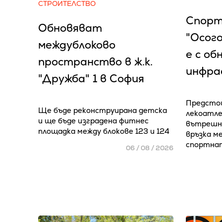
СТРОИТЕЛСТВО
Спорт
Обновяват
"Осог
междублоково
е с об
пространство в ж.к.
инфра
"Дружба" 1 в София
Предстои
Ще бъде реконструирана детска
лекоатле
и ще бъде изградена фитнес
вътрешно
площадка между блокове 123 и 124
връзка м
спортна
06 / 08 / 2026