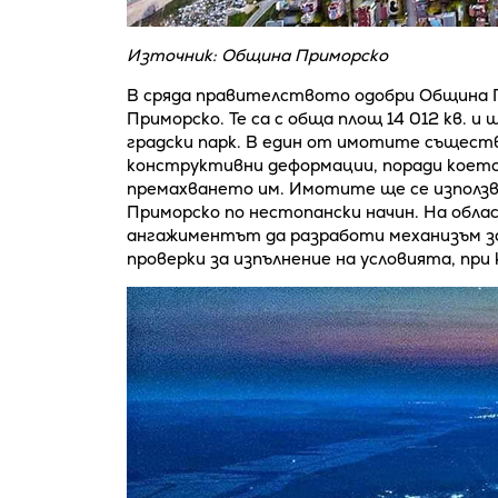
Източник: Община Приморско
В сряда правителството одобри Община П
Приморско. Те са с обща площ 14 012 кв. и
градски парк. В един от имотите съществ
конструктивни деформации, поради коет
премахването им. Имотите ще се използ
Приморско по нестопански начин. На обла
ангажиментът да разработи механизъм за
проверки за изпълнение на условията, пр