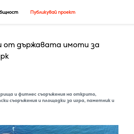
бщност
Публикувай проект
и от държавата имоти за
арк
игрища и фитнес съоръжения на открито,
ски съоръжения и площадки за игра, паметник и