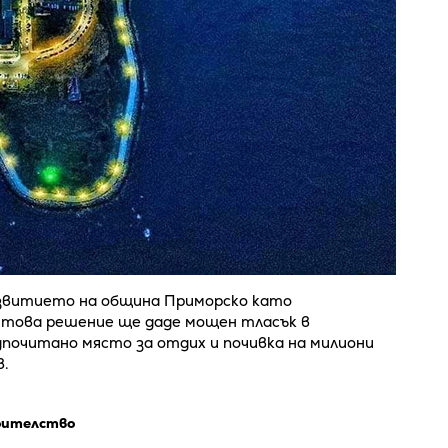
развитието на община Приморско като
е това решение ще даде мощен тласък в
очитано място за отдих и почивка на милиони
.
оителство