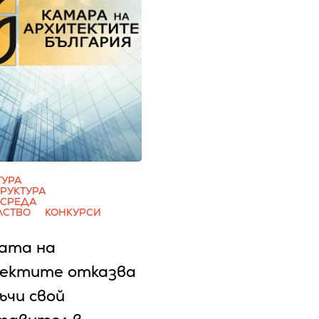
ТУРА
РУКТУРА
 СРЕДА
ЛСТВО
КОНКУРСИ
ата на
ектите отказва
ъчи свой