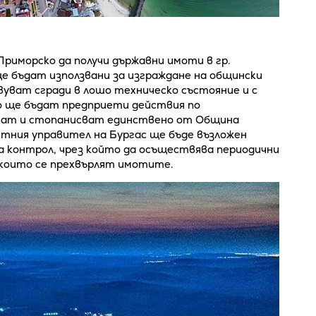
риморско да получи държавни имоти в гр.
 ще бъдат използвани за изграждане на общински
уват сгради в лошо техническо състояние и с
о ще бъдат предприети действия по
ват и стопанисват единствено от Община
стния управител на Бургас ще бъде възложен
 контрол, чрез който да осъществява периодични
и които се прехвърлят имотите.