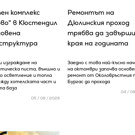
ен комплекс
Ремонтът на
ово" в Кюстендил
Дюлинския проход
новена
трябва да завърши
структура
края на годината
 изграждане на
Заедно с това най-късно на
тическа писта, външно и
на октомври започва основе
 осветление и топла
ремонт от Околовръстния 
ежду хотелската част и
Бургас до прохода
та база
04 / 0
05 / 08 / 2026