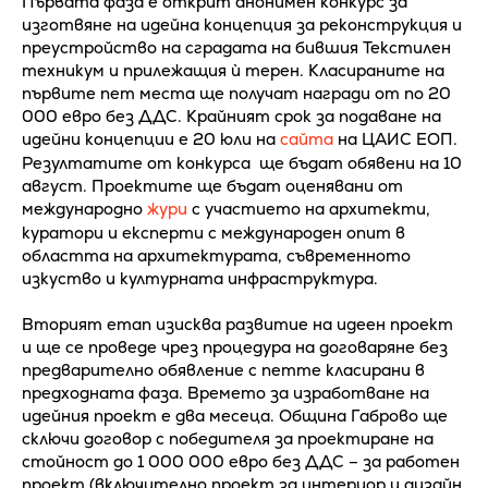
Първата фаза е открит анонимен конкурс за
изготвяне на идейна концепция за реконструкция и
преустройство на сградата на бившия Текстилен
техникум и прилежащия ѝ терен. Класираните на
първите пет места ще получат награди от по 20
000 евро без ДДС. Крайният срок за подаване на
идейни концепции е 20 юли на
сайта
на ЦАИС ЕОП.
Резултатите от конкурса ще бъдат обявени на 10
август. Проектите ще бъдат оценявани от
международно
жури
с участието на архитекти,
куратори и експерти с международен опит в
областта на архитектурата, съвременното
изкуство и културната инфраструктура.
Вторият етап изисква развитие на идеен проект
и ще се проведе чрез процедура на договаряне без
предварително обявление с петте класирани в
предходната фаза. Времето за изработване на
идейния проект е два месеца. Община Габрово ще
сключи договор с победителя за проектиране на
стойност до 1 000 000 евро без ДДС – за работен
проект (включително проект за интериор и дизайн