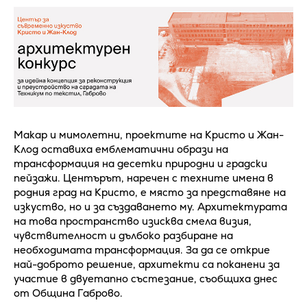
Макар и мимолетни, проектите на Кристо и Жан-
Клод оставиха емблематични образи на
трансформация на десетки природни и градски
пейзажи. Центърът, наречен с техните имена в
родния град на Кристо, е място за представяне на
изкуство, но и за създаването му. Архитектурата
на това пространство изисква смела визия,
чувствителност и дълбоко разбиране на
необходимата трансформация. За да се открие
най-доброто решение, архитекти са поканени за
участие в двуетапно състезание, съобщиха днес
от Община Габрово.