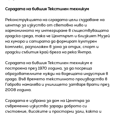
Сградата на бившия Текстилен техникум
Реконструкцията на сградата цели създаване на
център за изкуство от световно ниво и
хармоничното му интегриране в съществуващата
градска среда, така че Центърът и близкият Музей
на хумора и сатирата да формират културен
комплекс, разположен в зона за отдих, спорт и
градски събития край брега на река Янтра.
Сградата на бившия Текстилен техникум е
построена през 1970 година, за да посреща
образователните нужди на водещата индустрия в
града. Във времето текстилното производство в
Габрово намалява и училището затваря врати през
2008 година.
Сградата е избрана за дом на Центъра за
съвременно изкуство заради доброто си
състояние, високите и просторни зали, както и