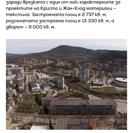
заради връзката с един от най-характерните за
проектите на Кристо и Жан-Клод материали –
текстила. Застроената площ е 2 737 кв. м,
разгънатата застроена площ е 13 330 кв. м, а
дворът – 9 000 кв. м.