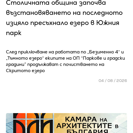
Столичната община започва
възстановяването на последното
изцяло пресъхнало езеро в Южния
парк
След приключване на работата по „Безименно 4“ и
„Тъмното езеро“ екипите на ОП “Паркове и градски
градини” продължават с почистването на
Скритото езеро
04 / 08 / 2026