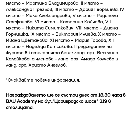
място – Мартина Владимирова, II място –
Александър Прегьов, III място – Дария Георгиева, IV
място – Мила Александрова, V място – Радинела
Стефанова, VI място – Катерина Койчева, VII
място – Никита Симиткович, VIII място – Диана
Горнишка, IX място – Виктория Илиева, X място –
Ивана Цветанова, XI място – Мария Горова, XII
място – Надежда Котсакова. Председател на
журито в категорията беше ланд. арх. Веселина
Калайкова, а членове - ланд. арх. Амада Колчева и
ланд. арх. Христо Ангелов.
*Очаквайте повече информация.
Награждаването ще се състои днес от 18:30 часа в
BAU Academy на бул."Цариградско шосе" 319 в
столицата.