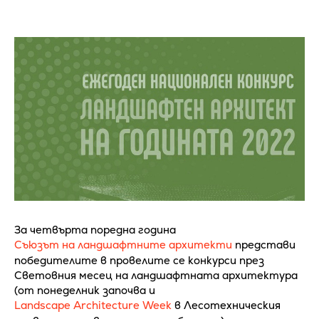
За четвърта поредна година
Съюзът на ландшафтните архитекти
представи
победителите в провелите се конкурси през
Световния месец на ландшафтната архитектура
(от понеделник започва и
Landscape Architecture Week
в Лесотехническия