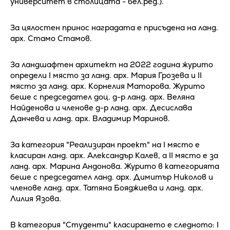
университет в столицата - бел.ред.).
За цялостен принос наградата е присъдена на ланд.
арх. Стамо Стамов.
За ландшафтен архитект на 2022 година журито
определи I място за ланд. арх. Мария Грозева и II
място за ланд. арх. Корнелия Маторова. Журито
беше с председател доц. д-р ланд. арх. Веляна
Найденова и членове д-р ланд. арх. Десислава
Данчева и ланд. арх. Владимир Маринов.
За категория "Реализиран проект" на I място е
класиран ланд. арх. Александър Калев, а II място е за
ланд. арх. Марина Андонова. Журито в категорията
беше с председател ланд. арх. Димитър Николов и
членове ланд. арх. Татяна Бояджиева и ланд. арх.
Лилия Язова.
В категория "Студенти" класирането е следното: I