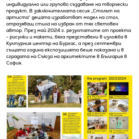
индивидуално или групово създаване на творчески
продукт. В заключителната сесия „Столът на
артиста“ децата изработват модел на стол,
отразяващ стила на избран от тях световен
автор. През май 2024 г. резултатите от проекта
- рисунки и макети, бяха представени в изложба в
Културния център на Бургас, а през септември
същата година експозицията беше показана и в
сградата на Съюза на архитектите в България в
София.