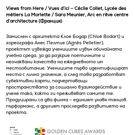
Views from Here / Vues d’ici – Cécile Collet, Lycée des
métiers La Morlette / Sara Meunier, Arc en rêve centre
d’architecture (Франция)
Замислен с архитекта Клое Бодар (Chloé Bodart) и
хореографа Анес Пелтие (Agnès Pelletier),
проектът извежда учениците извън обичайната
учебна среда, за да разкрие поетичните и
неочаквани качества на ежедневното им
местообитание. Учениците първо идентифицират
места с лично значение, а след това разработват
субективни карти, подчертаващи
пространствата за социално взаимодействие и
учене така, както ги преживяват самите те.
Продуцирани са два филма – единият улавя танцов
пърформанс, а другият проследява развитието на
проекта.