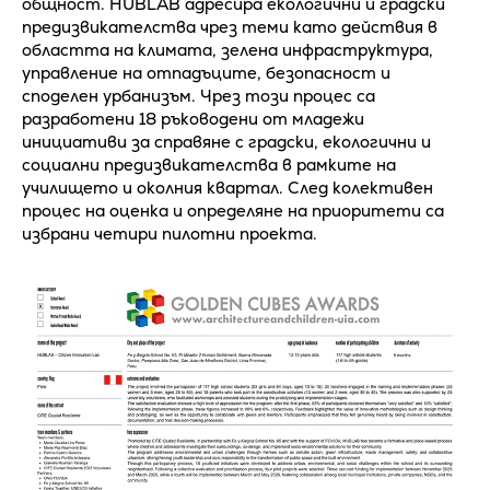
общност. HUBLAB адресира екологични и градски
предизвикателства чрез теми като действия в
областта на климата, зелена инфраструктура,
управление на отпадъците, безопасност и
споделен урбанизъм. Чрез този процес са
разработени 18 ръководени от младежи
инициативи за справяне с градски, екологични и
социални предизвикателства в рамките на
училището и околния квартал. След колективен
процес на оценка и определяне на приоритети са
избрани четири пилотни проекта.