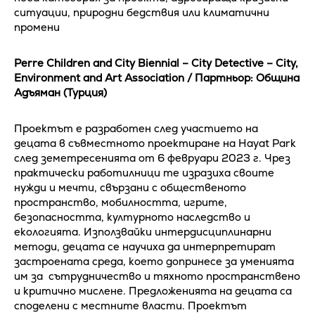
ситуации, природни бедствия или климатични
промени
Perre Children and City Biennial – City Detective – City,
Environment and Art Association / Партньор: Община
Адъяман (Турция)
Проектът е разработен след участието на
децата в съвместното проектиране на Hayat Park
след земетресенията от 6 февруари 2023 г. Чрез
практически работилници те изразиха своите
нужди и мечти, свързани с общественото
пространство, мобилността, игрите,
безопасността, културното наследство и
екологията. Използвайки интердисциплинарни
методи, децата се научиха да интерпретират
застроената среда, което допринесе за уменията
им за сътрудничество и тяхното пространствено
и критично мислене. Предложенията на децата са
споделени с местните власти. Проектът