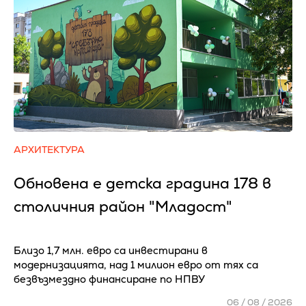
АРХИТЕКТУРА
Обновена е детска градина 178 в
столичния район "Младост"
Близо 1,7 млн. евро са инвестирани в
модернизацията, над 1 милион евро от тях са
безвъзмездно финансиране по НПВУ
06 / 08 / 2026