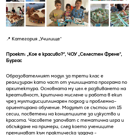
📍 Категория „Училище“
Проект: „Кое е красиво?“, ЧОУ „Селестен Френе“,
Бургас
Образователният модул за трети клас е
реализиран като част от училищната програма по
архитектура. Основната му цел е развиването на
креативност, критично мислене и работа в екип
чрез мултидисциплинарен подход и проблемно-
ориентирано обучение. Модулът се състои от 15
сесии, посветени на концепциите за изкуство и
красота. Часовете започват с тематична игра и
обсъждане на примери, след което учениците
преминават към практическа задача -