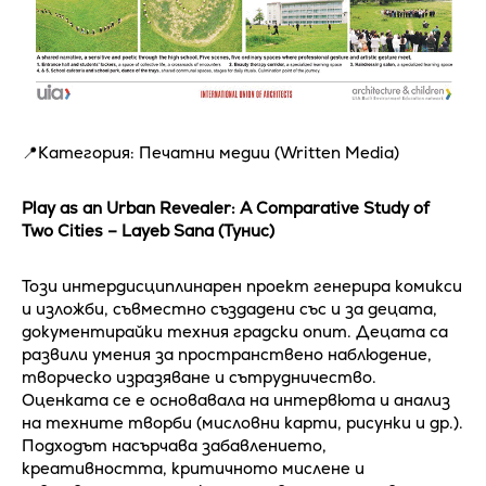
📍Категория: Печатни медии (Written Media)
Play as an Urban Revealer: A Comparative Study of
Two Cities – Layeb Sana (Тунис)
Този интердисциплинарен проект генерира комикси
и изложби, съвместно създадени със и за децата,
документирайки техния градски опит. Децата са
развили умения за пространствено наблюдение,
творческо изразяване и сътрудничество.
Оценката се е основавала на интервюта и анализ
на техните творби (мисловни карти, рисунки и др.).
Подходът насърчава забавлението,
креативността, критичното мислене и