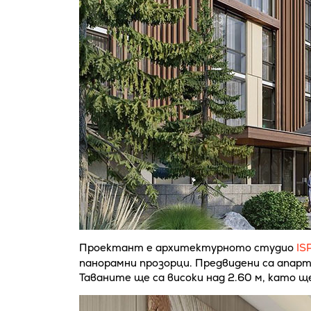
Проектант е архитектурното студио
IS
панорамни прозорци. Предвидени са апарт
Таваните ще са високи над 2.60 м, като ще