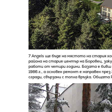
7 Angels ще бъде на мястото на стария хо
района на стария център на Боровец, зак
работи от четири години. Базата е бивш 
1986 г., а основен ремонт е направен през
сгради, свързани с топла връзка. Общата РЗ