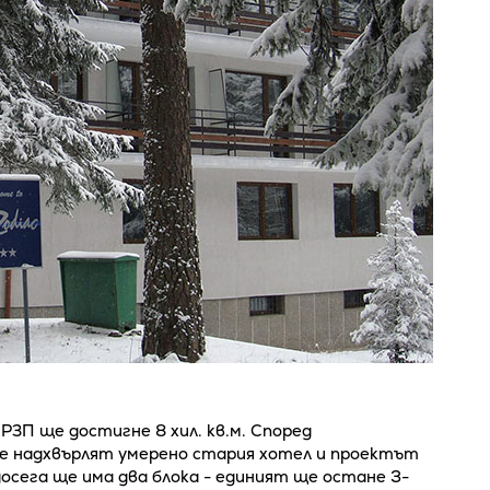
П ще достигне 8 хил. кв.м. Според
е надхвърлят умерено стария хотел и проектът
досега ще има два блока - единият ще остане 3-