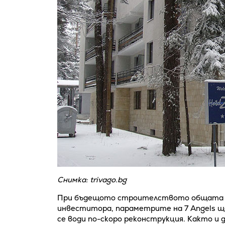
Снимка: trivago.bg
При бъдещото строителството общата РЗ
инвеститора, параметрите на 7 Angels щ
се води по-скоро реконструкция. Както и 