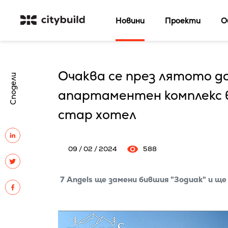
Новини
Проекти
О
Очаква се през лятото 
Сподели
апартаментен комплекс 
стар хотел
09 / 02 / 2024
588
7 Angels ще замени бившия "Зодиак" и 