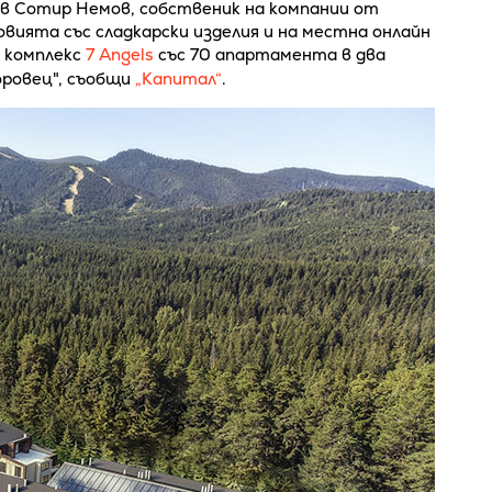
в Сотир Немов, собственик на компании от
вията със сладкарски изделия и на местна онлайн
н комплекс
7 Angels
със 70 апартамента в два
оровец", съобщи
„Капитал“
.