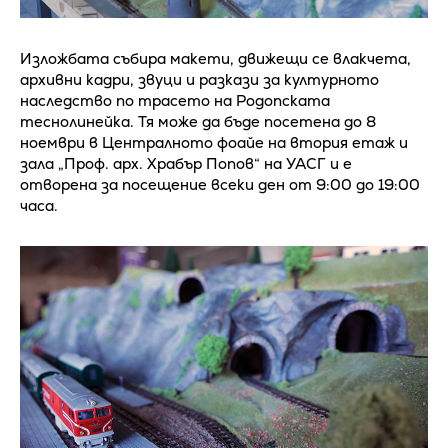
Изложбата събира макети, движещи се влакчета,
архивни кадри, звуци и разкази за културното
наследство по трасето на Родопската
теснолинейка. Тя може да бъде посетена до 8
ноември в Централното фоайе на втория етаж и
зала „Проф. арх. Храбър Попов“ на УАСГ и е
отворена за посещение всеки ден от 9:00 до 19:00
часа.