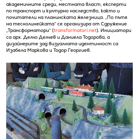
академичните среди, местната власт, експерти
по транспорт и културно наследство, както и
почитатели на планинската железница. „По пътя
на теснолинейката“ се организира от Сдружение
„Трансформатори“ (
transformatori.net
). Инициатори
са арх. Делчо Делчев и Даниела Тодорова, а
дизайнерите зад визуалната идентичност са
Изабела Маркова и Тодор Георгиев.