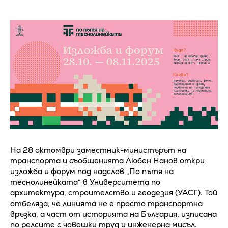
На 28 октомври заместник-министърът на
транспорта и съобщенията Любен Нанов откри
изложба и форум под надслов „По пътя на
теснолинейката“ в Университета по
архитектура, строителство и геодезия (УАСГ). Той
отбеляза, че линията не е просто транспортна
връзка, а част от историята на България, изписана
по релсите с човешки труд и инженерна мисъл.