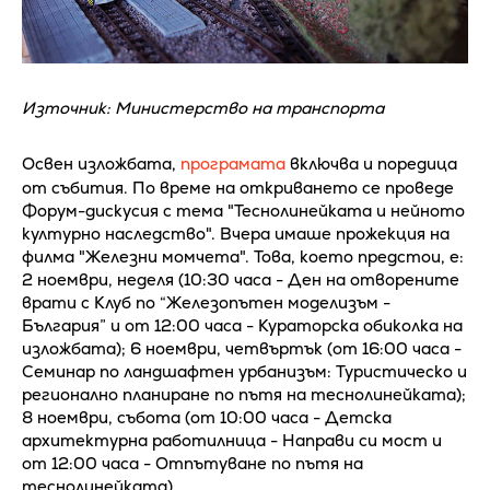
Източник: Министерство на транспорта
Освен изложбата,
програмата
включва и поредица
от събития. По време на откриването се проведе
Форум-дискусия с тема "Теснолинейката и нейното
културно наследство". Вчера имаше прожекция на
филма "Железни момчета". Това, което предстои, е:
2 ноември, неделя (10:30 часа - Ден на отворените
врати с Клуб по “Железопътен моделизъм -
България” и от 12:00 часа - Кураторска обиколка на
изложбата); 6 ноември, четвъртък (от 16:00 часа -
Семинар по ландшафтен урбанизъм: Туристическо и
регионално планиране по пътя на теснолинейката);
8 ноември, събота (от 10:00 часа - Детска
архитектурна работилница - Направи си мост и
от 12:00 часа - Отпътуване по пътя на
теснолинейката).