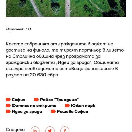
Източник: СО
Когато събраният от гражданите бюджет не
достига на финала, те търсят партньор в лицето
на Столична община чрез програмата за
граждански бюджети „Идеи за града“. Общината
осигури необходимото оставащо финансиране в
размер на 20 630 евро.
София
Район "Триадица"
Фитнес на открито
Южен парк
Идеи за града
Решава София
Сподели