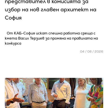
представител в комисията за
избор на нов главен архитект на
София
От КАБ-София искат спешна работна среща с
кмета Васил Терзиев за промяна на правилата на
конкурса
04 / 08 / 2026