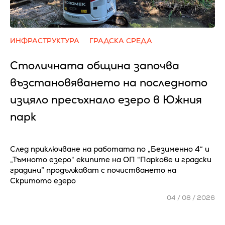
ИНФРАСТРУКТУРА
ГРАДСКА СРЕДА
Столичната община започва
възстановяването на последното
изцяло пресъхнало езеро в Южния
парк
След приключване на работата по „Безименно 4“ и
„Тъмното езеро“ екипите на ОП “Паркове и градски
градини” продължават с почистването на
Скритото езеро
04 / 08 / 2026