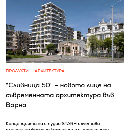
ПРОДУКТИ
АРХИТЕКТУРА
"Сливница 50" – новото лице на
съвременната архитектура във
Варна
Концепцията на студио STARH съчетава
пластична фасадна композиция с интегриран