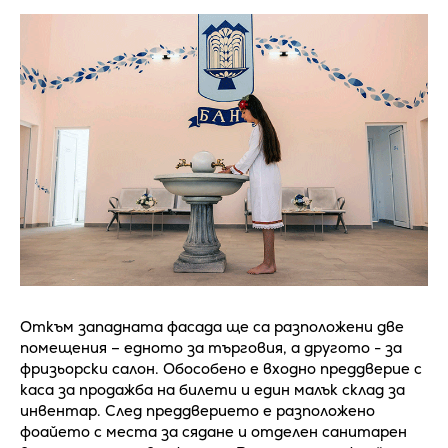
Откъм западната фасада ще са разположени две
помещения – едното за търговия, а другото - за
фризьорски салон. Обособено е входно преддверие с
каса за продажба на билети и един малък склад за
инвентар. След преддверието е разположено
фоайето с места за сядане и отделен санитарен