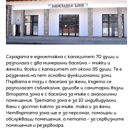
Сградата е едноетажна с капацитет 70 души и
разполага с два минерални басейна – мъжки и
женски, всеки с капацитет от около 35 души. Тя е
разделена на пет основни функционални зони.
Първата е тази с басейна за жени, където се
разполагат съблекалня, душове и санитарни възли.
Втората зона е с басейна за мъже с аналогични
помещения. Третата зона е за 10 индивидуални
вани с достъп както за мъже, така и за жени.
Четвъртата зона ще е за персонал, помощни и
обслужващи помещения, а петата - за сервизните
помещения и резервоара.