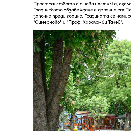
Пространството е с нова настилка, озеле
Градинското обзавеждане е дарение от П
започна преди година. Градината се намир
"Симеоново" и "Проф. Хараламби Тачев".