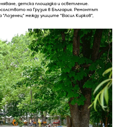
няване, детска площадка и осветление.
осолството на Грузия в България. Ремонтът
а "Лозенец" между улиците "Васил Кирков",