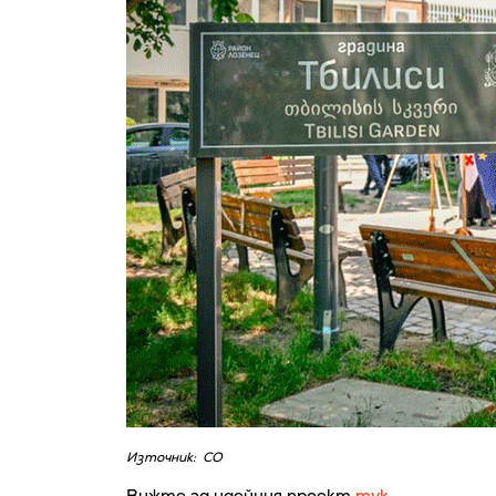
Източник: СО
Вижте за идейния проект
тук
.