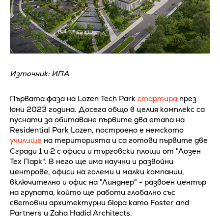
Източник: ИПА
Първата фаза на Lozen Tech Park
стартира
през
юни 2023 година. Досега общо в целия комплекс са
пуснати за обитаване първите два етапа на
Residential Park Lozen, построено е немското
училище
на територията и са готови първите две
Сгради 1 и 2 с офиси и търговски площи от "Лозен
Тех Парк". В него ще има научни и развойни
центрове, офиси на големи и малки компании,
включително и офис на "Линднер" - развоен център
на групата, който ще работи глобално със
световни архитектурни бюра като Foster and
Partners и Zaha Hadid Architects.