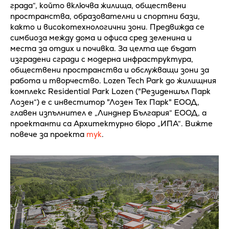
града“, който включва жилища, обществени
пространства, образователни и спортни бази,
както и високотехнологични зони. Предвижда се
симбиоза между дома и офиса сред зеленина и
места за отдих и почивка. За целта ще бъдат
изградени сгради с модерна инфраструктура,
обществени пространства и обслужващи зони за
работа и творчество. Lozen Tech Park до жилищния
комплекс Residential Park Lozen ("Резиденшъл Парк
Лозен“) е с инвеститор "Лозен Тех Парк" ЕООД,
главен изпълнител е „Линднер България“ ЕООД, а
проектанти са Архитектурно бюро „ИПА“. Вижте
повече за проекта
тук
.