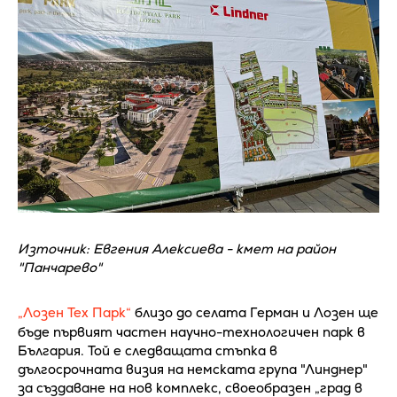
Източник: Евгения Алексиева - кмет на район
"Панчарево"
„Лозен Тех Парк“
близо до селата Герман и Лозен ще
бъде първият частен научно-технологичен парк в
България. Той е следващата стъпка в
дългосрочната визия на немската група "Линднер"
за създаване на нов комплекс, своеобразен „град в