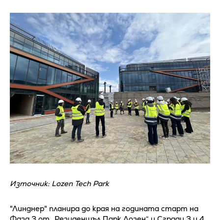
Източник: Lozen Tech Park
"Линднер" планира до края на годината старт на
Фаза 3 от „Резиденшъл Парк Лозен“ и Сгради 3 и 4