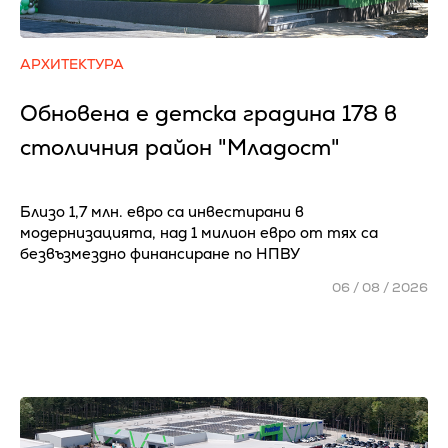
АРХИТЕКТУРА
Обновена е детска градина 178 в
столичния район "Младост"
Близо 1,7 млн. евро са инвестирани в
модернизацията, над 1 милион евро от тях са
безвъзмездно финансиране по НПВУ
06 / 08 / 2026