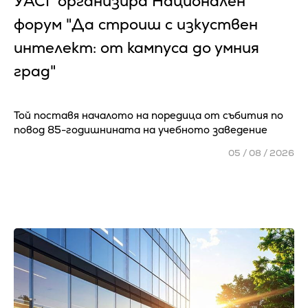
УАСГ организира Национален
форум "Да строиш с изкуствен
интелект: от кампуса до умния
град"
Той поставя началото на поредица от събития по
повод 85-годишнината на учебното заведение
05 / 08 / 2026