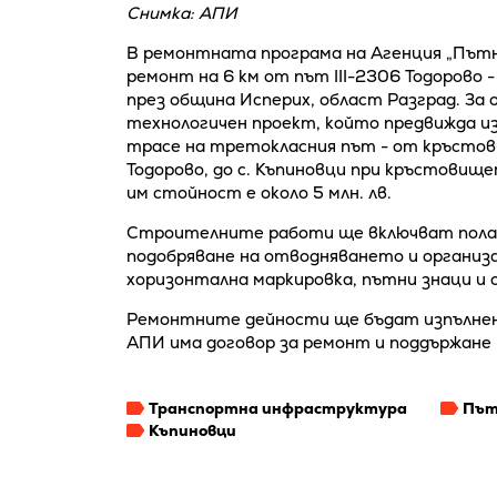
Снимка: АПИ
В ремонтната програма на Агенция „Пътн
ремонт на 6 км от път III-2306 Тодорово 
през община Исперих, област Разград. За
технологичен проект, който предвижда 
трасе на третокласния път - от кръстови
Тодорово, до с. Къпиновци при кръстовище
им стойност е около 5 млн. лв.
Строителните работи ще включват полаг
подобряване на отводняването и организ
хоризонтална маркировка, пътни знаци и
Ремонтните дейности ще бъдат изпълне
АПИ има договор за ремонт и поддържане 
Транспортна инфраструктура
Път
Къпиновци