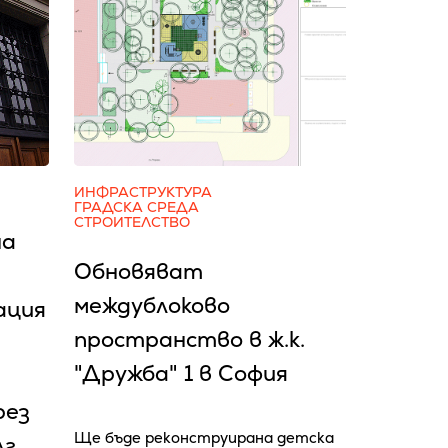
ИНФРАСТРУКТУРА
ГРАДСКА СРЕДА
СТРОИТЕЛСТВО
на
Обновяват
междублоково
ация
пространство в ж.к.
"Дружба" 1 в София
рез
Ще бъде реконструирана детска
лг