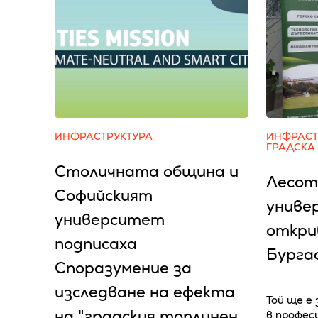
ИНФРАСТРУКТУРА
ИНФРАСТ
ГРАДСКА
Столичната община и
Лесот
Софийският
униве
университет
откри
подписаха
Бурга
Споразумение за
изследване на ефекта
Той ще е
на "градския топлинен
в профес