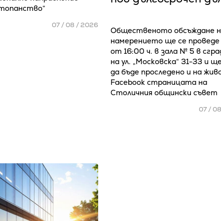
стопанство“
07 / 08 / 2026
Общественото обсъждане н
намерението ще се проведе
от 16:00 ч. в зала № 5 в сгр
на ул. „Московска“ 31-33 и щ
да бъде проследено и на жив
Facebook страницата на
Столичния общински съвет
07 / 0