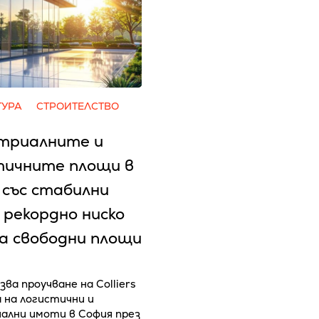
ТУРА
СТРОИТЕЛСТВО
триалните и
тичните площи в
 със стабилни
 рекордно ниско
на свободни площи
зва проучване на Colliers
а на логистични и
ални имоти в София през