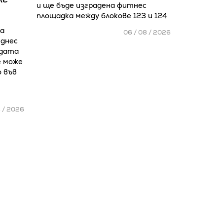
и ще бъде изградена фитнес
площадка между блокове 123 и 124
а
06 / 08 / 2026
 днес
адата
е може
о във
8 / 2026