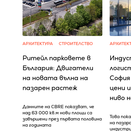
АРХИТЕКТУРА
СТРОИТЕЛСТВО
АРХИТЕК
Ритейл парковете в
Индус
България: Двигатели
логис
на новата вълна на
София
пазарен растеж
цени и
ниво 
Данните на CBRE показват, че
над 63 000 кв.м нови площи са
Това пока
завършени през първата половина
на пазар
на годината
индустри