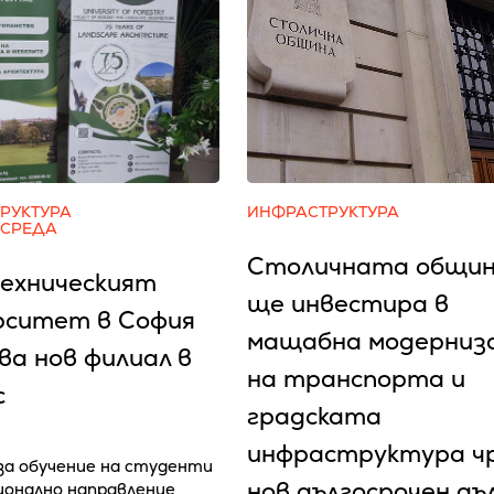
РУКТУРА
ИНФРАСТРУКТУРА
 СРЕДА
Столичната общи
ехническият
ще инвестира в
рситет в София
мащабна модерниз
ва нов филиал в
на транспорта и
с
градската
инфраструктура ч
 за обучение на студенти
нов дългосрочен дъ
ионално направление