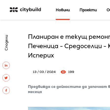
Новини
Проекти
О
Планиран е текущ ремонт
Сподели
Печеница - Средоселци -
Исперих
13 / 03 / 2024
199
Предвижда се дейностите да започнат в 
месеца