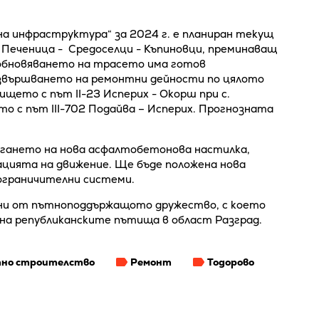
а инфраструктура“ за 2024 г. е планиран текущ
- Печеница - Средоселци - Къпиновци, преминаващ
 обновяването на трасето има готов
извършването на ремонтни дейности по цялото
щето с път II-23 Исперих - Окорш при с.
то с път III-702 Подайва – Исперих. Прогнозната
ането на нова асфалтобетонова настилка,
ацията на движение. Ще бъде положена нова
 ограничителни системи.
ни от пътноподдържащото дружество, с което
на републиканските пътища в област Разград.
но строителство
Ремонт
Тодорово