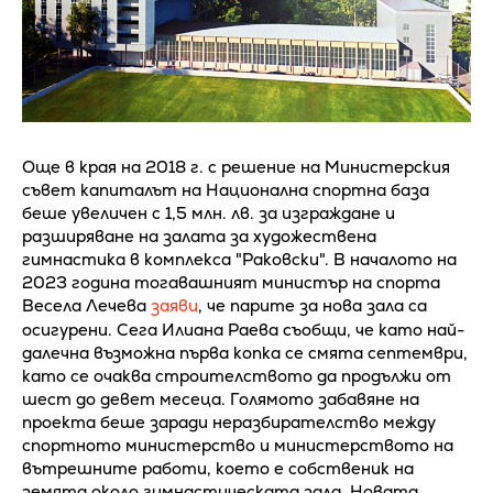
Още в края на 2018 г. с решение на Министерския
съвет капиталът на Национална спортна база
беше увеличен с 1,5 млн. лв. за изграждане и
разширяване на залата за художествена
гимнастика в комплекса "Раковски". В началото на
2023 година тогавашният министър на спорта
Весела Лечева
заяви
, че парите за нова зала са
осигурени. Сега Илиана Раева съобщи, че като най-
далечна възможна първа копка се смята септември,
като се очаква строителството да продължи от
шест до девет месеца. Голямото забавяне на
проекта беше заради неразбирателство между
спортното министерство и министерството на
вътрешните работи, което е собственик на
земята около гимнастическата зала. Новата