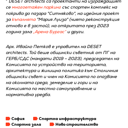
*
DESET architects са проектанти на изграждащият
се
многоетажен паркинг
със спортен комплекс на
покрива до пазара "Ситняково", на идейния проект
за
къпалнята
"Мария Луиза" (чиято реконструкция
отново е в застой), на откритата през 2023
година зала
„Арена Бургас“
и други.
Арх. Ивайло Петков е управител на DESET
architects. Той беше общински съветник от ПГ на
ГЕРБ/СДС (мандати 2019 – 2023), председател на
Комисията по устройство на територията,
архитектура и жилищна политика към Столичния
общински съвет и член на Комисията по опазване
на околната среда, земеделие и гори и на
Комисията по местно самоуправление и
нормативна уредба.
София
Спортна инфраструктура
Спортна зала
Ново строителство