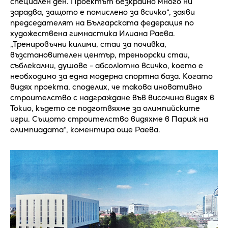
специален ден. Проектът безкрайно много ни
зарадва, защото е помислено за всичко“, заяви
председателят на Българската федерация по
художествена гимнастика Илиана Раева.
„Тренировъчни килими, стаи за почивка,
възстановителен център, треньорски стаи,
съблекални, душове - абсолютно всичко, което е
необходимо за една модерна спортна база. Когато
видях проекта, споделих, че такова иновативно
строителство с надграждане във височина видях в
Токио, където се подготвяхме за олимпийските
игри. Същото строителство видяхме в Париж на
олимпиадата“, коментира още Раева.