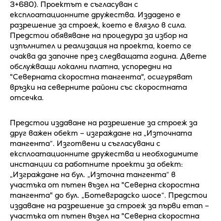
3+680). Проектът е съгласуван с
експлоатационните дружества. Издадено е
разрешение за строеж, което е влязло в сила.
Предстои обявяване на процедура за избор на
изпълнител и реализация на проекта, което се
очаква да започне през следващата година. Двете
обслужващи локални платна, успоредни на
"Северната скоростна тангента", осигуряват
връзки на северните райони със скоростната
отсечка.
Предстои издаване на разрешение за строеж за
друг важен обект – изграждане на „Източната
тангента“. Изготвени и съгласувани с
експлоатационните дружества и необходимите
инстанции са работните проекти за обект:
„Изграждане на бул. „Източна тангента“ в
участъка от пътен възел на "Северна скоростна
тангента" до бул. „Ботевградско шосе“. Предстои
издаване на разрешение за строеж за първи етап –
участъка от пътен възел на "Северна скоростна