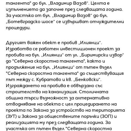
тангента" до бул. „Владимир Вазов“. Целта е
изпълнението да започне през следващата година.
За участъка от бул. „Владимир Вазов“ до бул.
„Ботевградско шосе“ се извършват отчуждителни
процедури.
Другият важен обект е пробив „Илиянци“.
Изработва се работен инвестиционен проект за
пробива на бул. „Илиянци“ от ул. „Биримирски извор“
до "Северна скоростна тангента", както и
продължение на бул. „Илиянци“ от пътен възел
"Северна скоростна тангента" до съществуващия
път между с. Кубратово и кв. „Бенковски“.
Изграждането на пробива е обвързано със
строителство на канализация. Столичната
община търси възможност за алтернативно
отводняване на обекта с цел процедирането на
проекта по Закона за устройство на територията
(ЗУТ) и Закона за обществените поръчки (ЗОП) и
реализацията му през следващата година. За
участъка от пътен възел "Северна скоростна