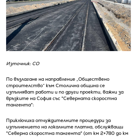
Източник: СО
По възлагане на направление „Обществено
строителство“ към Столична община се
изпълняват работи и по други проекти, важни за
връзките на София със "Северната скоростна
тангента":
Приключиха отчуждителните процедури за
изпълнението на локалните платна, обслужващи
"Северна скоростна тангента" (от км 2+780 до км