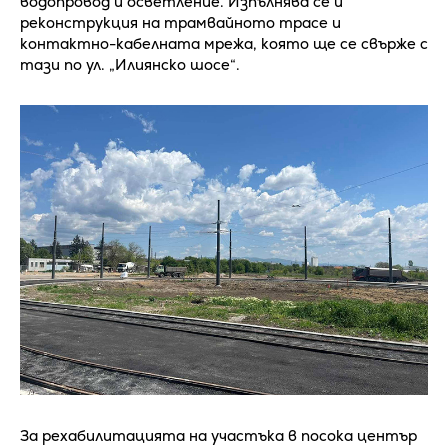
водопровод и осветление. Изпълнява се и
реконструкция на трамвайното трасе и
контактно-кабелната мрежа, която ще се свърже с
тази по ул. „Илиянско шосе“.
За рехабилитацията на участъка в посока център