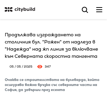
Продължава изграждането на
столичния бул. "Рожен" от надлеза в
"Надежда" над жп линия за включване
към Северната скоростна тангента
05 / 05 / 2025
347
Очаква се строителството на булеварда, който
осигурява важна връзка със северните части на
София, да завърши през есента