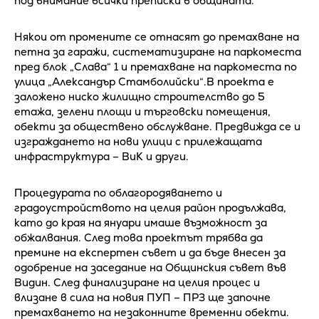
под внимание всички преписки в общината.
Някои от промените се отнасят до премахване на
петна за гаражи, систематизиране на паркоместа
пред блок „Слава“ 1 и премахване на паркоместа по
улица „Александър Стамболийски“.В проекта е
заложено ниско жилищно строителство до 5
етажа, зелени площи и търговски помещения,
обекти за обществено обслужване. Предвижда се и
изграждането на нови улици с прилежащата
инфраструктура – ВиК и други.
Процедурата по облагородяването и
градоустройството на целия район продължава,
като до края на януари имаше възможност за
обжалвания. След това проектът трябва да
премине на експертен съвет и да бъде внесен за
одобрение на заседание на Общинския съвет във
Видин. След финализиране на целия процес и
влизане в сила на новия ПУП – ПРЗ ще започне
премахването на незаконните временни обекти.