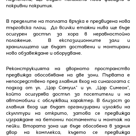
покривни покрития.
В пределите на топлата връзка е предвидена нова
търговска площ. До всички етажни нива ще бъде
осигурен достъп за хора в неравностойно
положение. В експозиционните зали и
хранилищата ще бъдат доставени и монтирани
ново обзавеждане и оборудване.
Реконструкцията на дворното пространство
предвижда обособяване на две зони. Първата е
непосредствено пред главния вход на синагогата с
подход от ул. „Цар Самуил” и ул. „Цар Симеон”,
който осигурява достъп за посетители и на
автомобили с обслужващ характер. В близост до
главния вход ще бъдат организирани изложби на
скулптури на открито, затова се предвижда
изграждане на бетонни постаменти и монтаж на
пейки. Втората зона ще бъде обособена в задния
двор на комплекса, където се предвижда