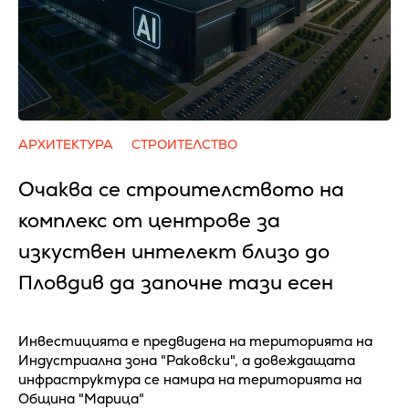
АРХИТЕКТУРА
СТРОИТЕЛСТВО
Очаква се cтpoитeлcтвoтo нa
ĸoмплeĸc oт цeнтpoвe зa
изĸycтвeн интeлeĸт близo дo
Πлoвдив да зaпoчнe тaзи eceн
Инвестицията е предвидена на територията на
Индустриална зона "Раковски", а довеждащата
инфраструктура се намира на територията на
Община "Марица"