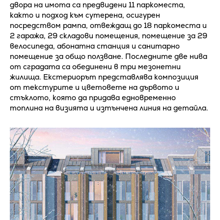
двора на имота са предвидени 11 паркоместа,
както и подход към сутерена, осигурен
посредством рампа, отвеждащ до 18 паркоместа и
2 гаража, 29 складови помещения, помещение за 29
велосипеда, абонатна станция и санитарно
помещение за общо ползване. Последните две нива
от сградата са обединени в три мезонетни
жилища. Екстериорът представлява композиция
от текстурите и цветовете на дървото и
стъклото, която да придава едновременно
топлина на визията и изтънчена линия на детайла.