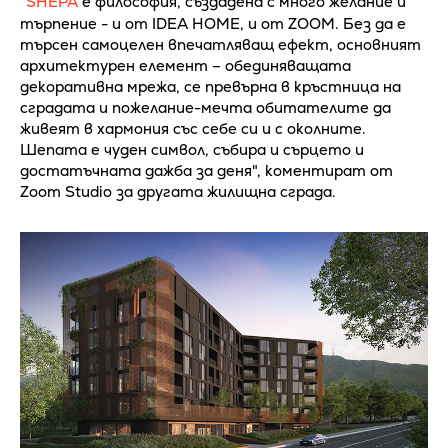
"
SHEPA
е философия, създадена с много желание и
търпение - и от IDEA HOME, и от ZOOM. Без да е
търсен самоцелен впечатляващ ефект, основният
архитектурен елемент – обединяващата
декоративна мрежа, се превърна в кръстница на
сградата и пожелание-мечта обитателите да
живеят в хармония със себе си и с околните.
Шепата е чуден символ, събира и сърцето и
достатъчната дажба за деня", коментират от
Zoom Studio за другата жилищна сграда.