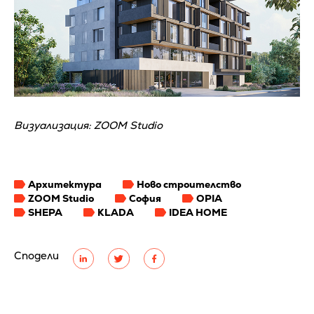
Визуализация: ZOOM Studio
Архитектура
Ново строителство
ZOOM Studio
София
OPIA
SHEPA
KLADA
IDEA HOME
Сподели