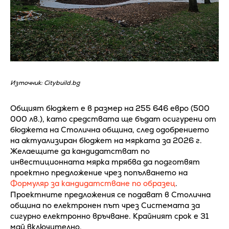
Източник: Citybuild.bg
Общият бюджет е в размер на 255 646 евро (500
000 лв.), като средствата ще бъдат осигурени от
бюджета на Столична община, след одобрението
на актуализиран бюджет на мярката за 2026 г.
Желаещите да кандидатстват по
инвестиционната мярка трябва да подготвят
проектно предложение чрез попълването на
Формуляр за кандидатстване по образец
.
Проектните предложения се подават в Столична
община по електронен път чрез Системата за
сигурно електронно връчване. Крайният срок е 31
май включително.