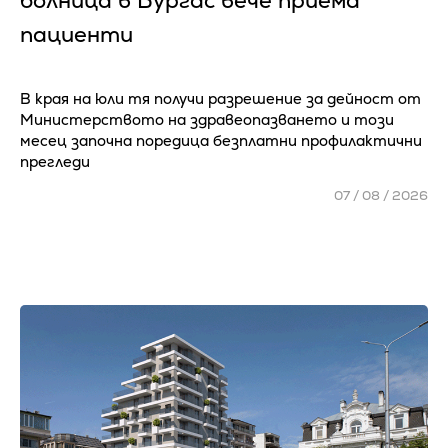
болница в Бургас вече приема
пациенти
В края на юли тя получи разрешение за дейност от
Министерството на здравеопазването и този
месец започна поредица безплатни профилактични
прегледи
07 / 08 / 2026