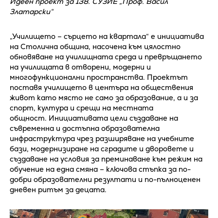
Идеен проект за 138. СУЗИЕ „Проф. Васил
Златарски“
„Училището – сърцето на квартала“ е инициатива
на Столична община, насочена към цялостно
обновяване на училищната среда и превръщането
на училищата в отворени, модерни и
многофункционални пространства. Проектът
поставя училището в центъра на обществения
живот като място не само за образование, а и за
спорт, култура и срещи на местната
общност. Инициативата цели създаване на
съвременна и достъпна образователна
инфраструктура чрез разширяване на учебните
бази, модернизиране на сградите и дворовете и
създаване на условия за преминаване към режим на
обучение на една смяна – ключова стъпка за по-
добри образователни резултати и по-пълноценен
дневен ритъм за децата.