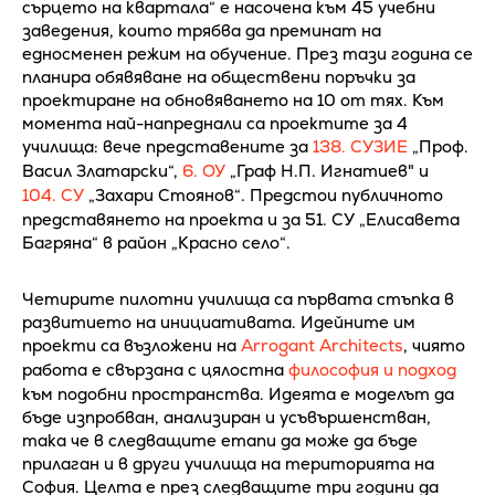
сърцето на квартала“ е насочена към 45 учебни
заведения, които трябва да преминат на
едносменен режим на обучение. През тази година се
планира обявяване на обществени поръчки за
проектиране на обновяването на 10 от тях. Към
момента най-напреднали са проектите за 4
училища: вече представените за
138. СУЗИЕ
„Проф.
Васил Златарски“,
6. ОУ
„Граф Н.П. Игнатиев" и
104. СУ
„Захари Стоянов“. Предстои публичното
представянето на проекта и за 51. СУ „Елисавета
Багряна“ в район „Красно село“.
Четирите пилотни училища са първата стъпка в
развитието на инициативата. Идейните им
проекти са възложени на
Arrogant Architects
, чиято
работа е свързана с цялостна
философия и подход
към подобни пространства. Идеята е моделът да
бъде изпробван, анализиран и усъвършенстван,
така че в следващите етапи да може да бъде
прилаган и в други училища на територията на
София. Целта е през следващите три години да