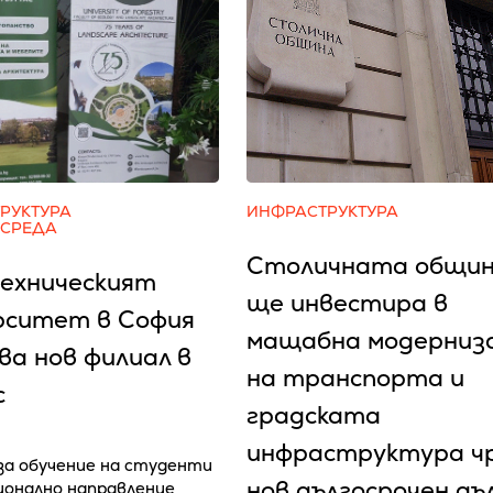
РУКТУРА
ИНФРАСТРУКТУРА
 СРЕДА
Столичната общи
ехническият
ще инвестира в
рситет в София
мащабна модерниз
ва нов филиал в
на транспорта и
с
градската
инфраструктура ч
 за обучение на студенти
нов дългосрочен дъ
ионално направление