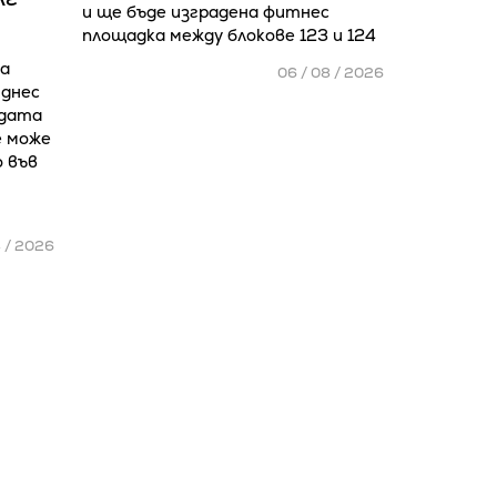
и ще бъде изградена фитнес
площадка между блокове 123 и 124
а
06 / 08 / 2026
 днес
адата
е може
о във
8 / 2026