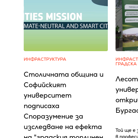
ИНФРАСТРУКТУРА
ИНФРАСТ
ГРАДСКА
Столичната община и
Лесот
Софийският
униве
университет
откри
подписаха
Бурга
Споразумение за
изследване на ефекта
Той ще е
на "градския топлинен
в профес