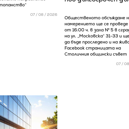
стопанство“
07 / 08 / 2026
Общественото обсъждане н
намерението ще се проведе
от 16:00 ч. в зала № 5 в сгр
на ул. „Московска“ 31-33 и щ
да бъде проследено и на жив
Facebook страницата на
Столичния общински съвет
07 / 0