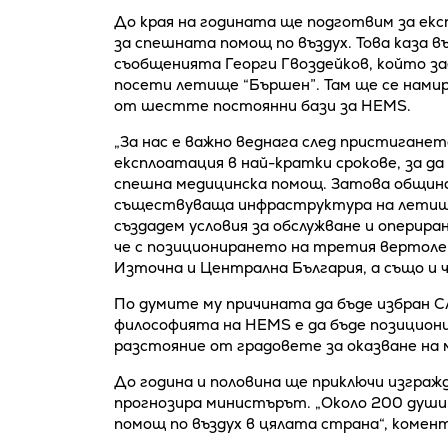
До края на годината ще подготвим за е
за спешната помощ по въздух. Това каза 
съобщенията Георги Гвоздейков, който з
посети летище “Бършен”. Там ще се намир
от шестте постоянни бази за HEMS.
„За нас е важно веднага след пристиганет
експлоатация в най-кратки срокове, за д
спешна медицинска помощ. Затова община
съществуваща инфраструктура на летище
създадем условия за обслужване и опериран
че с позиционирането на третия вертоле
Източна и Централна България, а също и 
По думите му причината да бъде избран С
философията на HEMS е да бъде позициони
разстояние от градовете за оказване на 
До година и половина ще приключи изгра
прогнозира министърът. „Около 200 душ
помощ по въздух в цялата страна“, комен