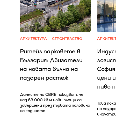
АРХИТЕКТУРА
СТРОИТЕЛСТВО
АРХИТЕК
Ритейл парковете в
Индус
България: Двигатели
логис
на новата вълна на
София
пазарен растеж
цени и
ниво 
Данните на CBRE показват, че
над 63 000 кв.м нови площи са
Това пока
завършени през първата половина
на пазар
на годината
индустри