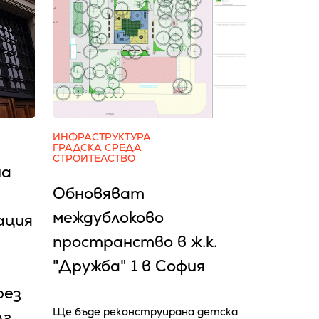
ИНФРАСТРУКТУРА
ГРАДСКА СРЕДА
СТРОИТЕЛСТВО
на
Обновяват
междублоково
ация
пространство в ж.к.
"Дружба" 1 в София
рез
Ще бъде реконструирана детска
лг