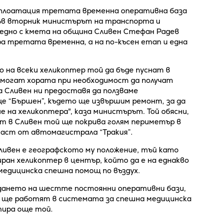
ксплоатация третата временна оперативна база
във вторник министърът на транспорта и
аедно с кмета на община Сливен Стефан Радев
а третата временна, а на по-късен етап и една
о на всеки хеликоптер той да бъде пуснат в
а могат хората при необходимост да получат
 Сливен ни предоставя да ползваме
 “Бършен”, където ще извършим ремонт, за да
е на хеликоптера", каза министърът. Той обясни,
т в Сливен той ще покрива голям периметър в
част от автомагистрала “Тракия”.
ливен е географското му положение, тъй като
ран хеликоптер в център, който да е на еднакво
медицинска спешна помощ по въздух.
ждането на шестте постоянни оперативни бази,
и ще работят в системата за спешна медицинска
тира още той.