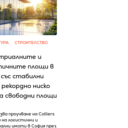
ТУРА
СТРОИТЕЛСТВО
триалните и
тичните площи в
 със стабилни
 рекордно ниско
на свободни площи
зва проучване на Colliers
а на логистични и
ални имоти в София през