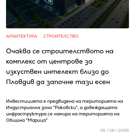
АРХИТЕКТУРА
СТРОИТЕЛСТВО
Очаква се cтpoитeлcтвoтo нa
ĸoмплeĸc oт цeнтpoвe зa
изĸycтвeн интeлeĸт близo дo
Πлoвдив да зaпoчнe тaзи eceн
Инвестицията е предвидена на територията на
Индустриална зона "Раковски", а довеждащата
инфраструктура се намира на територията на
Община "Марица"
05 / 08 / 2026