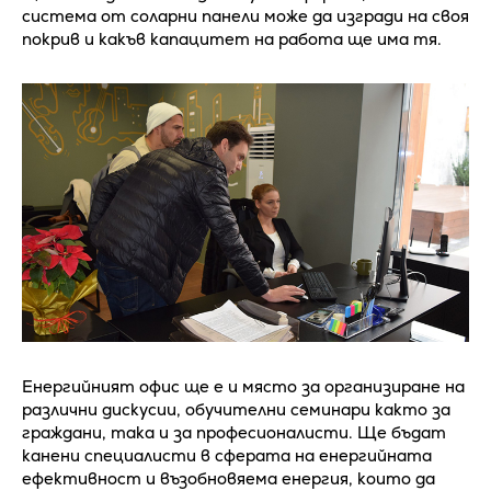
система от соларни панели може да изгради на своя
покрив и какъв капацитет на работа ще има тя.
Енергийният офис ще е и място за организиране на
различни дискусии, обучителни семинари както за
граждани, така и за професионалисти. Ще бъдат
канени специалисти в сферата на енергийната
ефективност и възобновяема енергия, които да