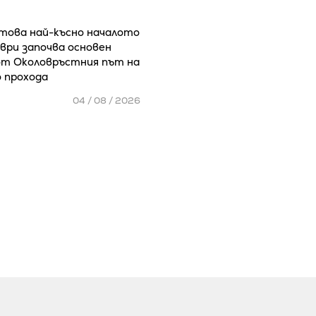
 това най-късно началото
ври започва основен
т Околовръстния път на
о прохода
04 / 08 / 2026