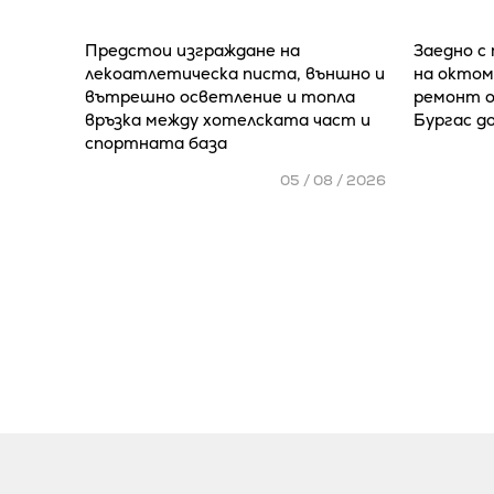
Предстои изграждане на
Заедно с
лекоатлетическа писта, външно и
на октом
вътрешно осветление и топла
ремонт о
връзка между хотелската част и
Бургас д
спортната база
05 / 08 / 2026