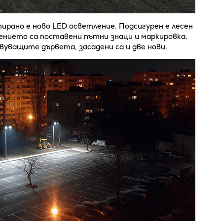
ирано е ново LED осветление. Подсигурен е лесен
жението са поставени пътни знаци и маркировка.
уващите дървета, засадени са и две нови.