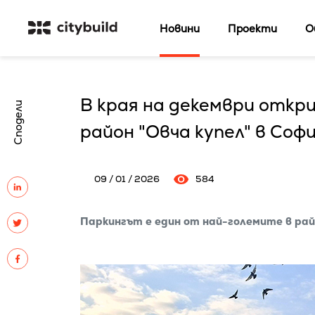
Новини
Проекти
О
В края на декември откри
Сподели
район "Овча купел" в Соф
09 / 01 / 2026
584
Паркингът е един от най-големите в ра