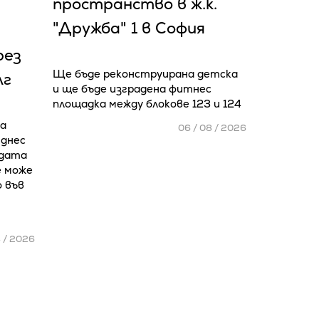
пространство в ж.к.
"Дружба" 1 в София
рез
Ще бъде реконструирана детска
лг
и ще бъде изградена фитнес
площадка между блокове 123 и 124
а
06 / 08 / 2026
 днес
адата
е може
о във
8 / 2026