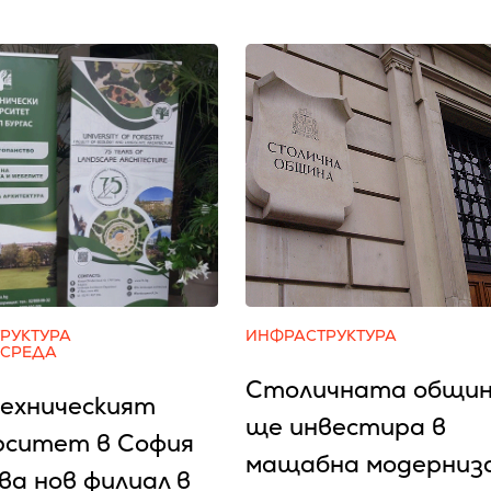
РУКТУРА
ИНФРАСТРУКТУРА
 СРЕДА
Столичната общи
ехническият
ще инвестира в
рситет в София
мащабна модерниз
ва нов филиал в