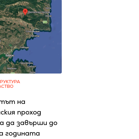
РУКТУРА
ЛСТВО
тът на
ския проход
а да завърши до
на годината