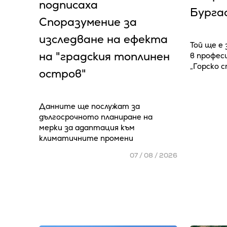
подписаха
Бурга
Споразумение за
изследване на ефекта
Той ще е
на "градския топлинен
в профес
„Горско 
остров"
Данните ще послужат за
дългосрочното планиране на
мерки за адаптация към
климатичните промени
07 / 08 / 2026