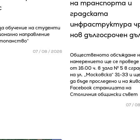
на транспорта и
с
градската
инфраструктура ч
 за обучение на студенти
нов дългосрочен дъ
ионално направление
стопанство“
07 / 08 / 2026
Общественото обсъждане н
намерението ще се проведе
от 16:00 ч. в зала № 5 в сгр
на ул. „Московска“ 31-33 и щ
да бъде проследено и на жив
Facebook страницата на
Столичния общински съвет
07 / 0