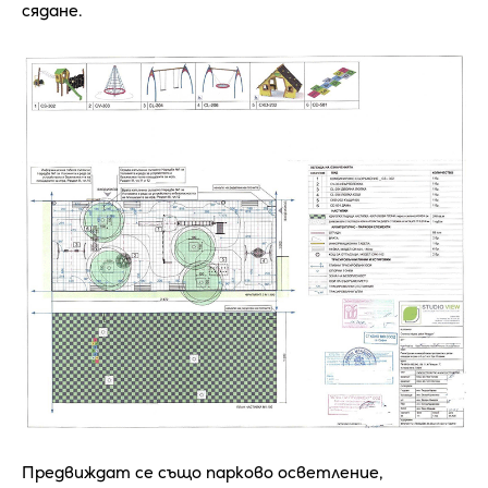
сядане.
Предвиждат се също парково осветление,