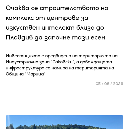
Очаква се cтpoитeлcтвoтo нa
ĸoмплeĸc oт цeнтpoвe зa
изĸycтвeн интeлeĸт близo дo
Πлoвдив да зaпoчнe тaзи eceн
Инвестицията е предвидена на територията на
Индустриална зона "Раковски", а довеждащата
инфраструктура се намира на територията на
Община "Марица"
05 / 08 / 2026