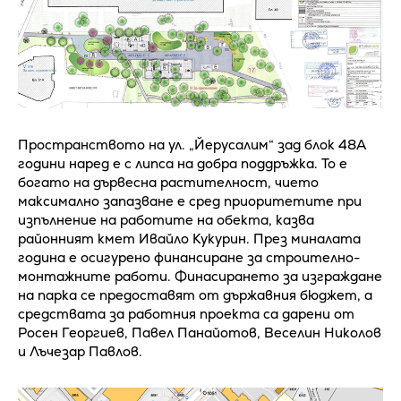
Пространството на ул. „Йерусалим“ зад блок 48А
години наред е с липса на добра поддръжка. То е
богато на дървесна растителност, чието
максимално запазване е сред приоритетите при
изпълнение на работите на обекта, казва
районният кмет Ивайло Кукурин. През миналата
година е осигурено финансиране за строително-
монтажните работи. Финасирането за изграждане
на парка се предоставят от държавния бюджет, а
средствата за работния проекта са дарени от
Росен Георгиев, Павел Панайотов, Веселин Николов
и Лъчезар Павлов.