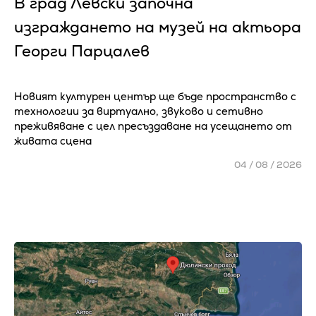
В град Левски започна
изграждането на музей на актьора
Георги Парцалев
Новият културен център ще бъде пространство с
технологии за виртуално, звуково и сетивно
преживяване с цел пресъздаване на усещането от
живата сцена
04 / 08 / 2026