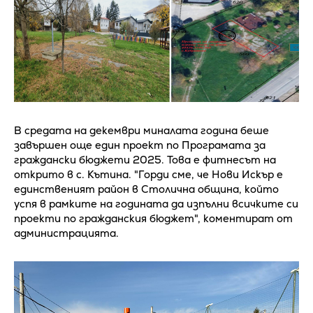
В средата на декември миналата година беше
завършен още един проект по Програмата за
граждански бюджети 2025. Това е фитнесът на
открито в с. Кътина. "Горди сме, че Нови Искър е
единственият район в Столична община, който
успя в рамките на годината да изпълни всичките си
проекти по гражданския бюджет", коментират от
администрацията.