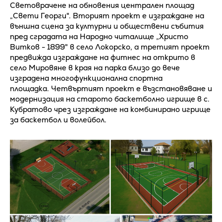
Световрачене на обновения централен площад
„Свети Георги". Вторият проект е изграждане на
външна сцена за културни и обществени събития
пред сградата на Народно читалище „Христо
Витков - 1899" в село Локорско, а третият проект
предвижда изграждане на фитнес на открито в
село Мировяне в края на парка близо до вече
изградена многофункционална спортна
площадка. Четвъртият проект е възстановяване и
модернизация на старото баскетболно игрище в с.
Кубратово чрез изграждане на комбинирано игрище
за баскетбол и волейбол.