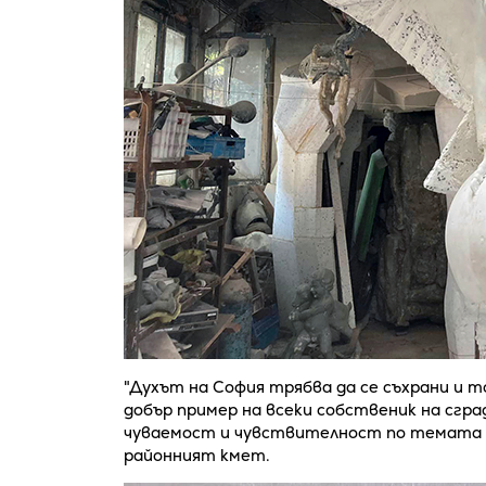
"Духът на София трябва да се съхрани и т
добър пример на всеки собственик на сгра
чуваемост и чувствителност по темата 
районният кмет.