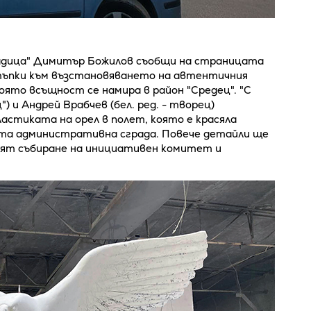
адица" Димитър Божилов съобщи на страницата
стъпки към възстановяването на автентичния
оято всъщност се намира в район "Средец". "С
") и Андрей Врабчев (бел. ред. - творец)
астиката на орел в полет, която е красяла
та административна сграда. Повече детайли ще
оят събиране на инициативен комитет и