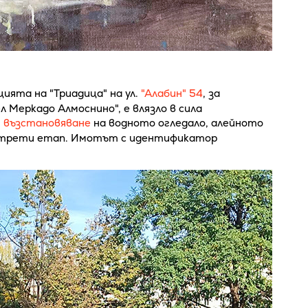
ята на "Триадица" на ул.
"Алабин" 54
, за
л Меркадо Алмоснино", е влязло в сила
и
възстановяване
на водното огледало, алейното
и трети етап. Имотът с идентификатор