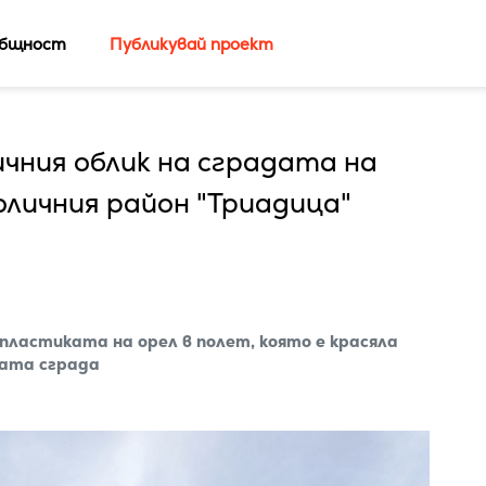
бщност
Публикувай проект
ния облик на сградата на
личния район "Триадица"
пластиката на орел в полет, която е красяла
ната сграда