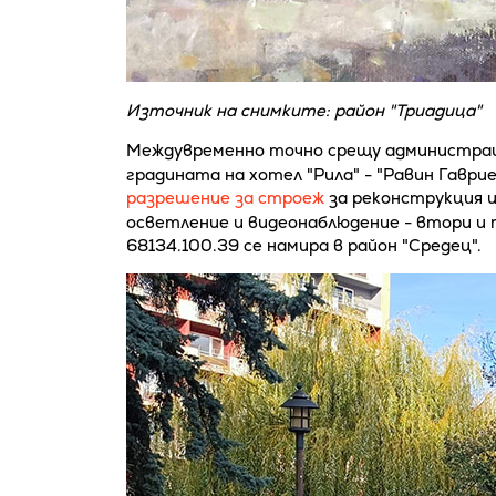
Източник на снимките: район "Триадица"
Междувременно точно срещу администраци
градината на хотел "Рила" - "Равин Гаврие
разрешение за строеж
за реконструкция 
осветление и видеонаблюдение - втори 
68134.100.39 се намира в район "Средец".