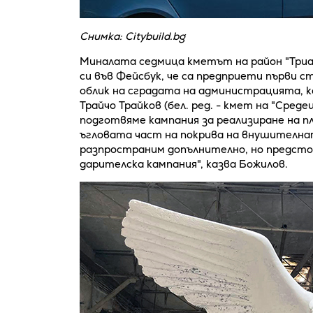
Снимка: Citybuild.bg
Миналата седмица кметът на район "Три
си във Фейсбук, че са предприети първи 
облик на сградата на администрацията, к
Трайчо Трайков (бел. ред. - кмет на "Средец
подготвяме кампания за реализиране на пл
ъгловата част на покрива на внушителна
разпространим допълнително, но предст
дарителска кампания", казва Божилов.