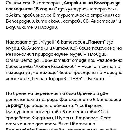
Финалисти в категория
„Атракция на България за
последните 15 години“
(за културно-исторически
обект, превърнал се в туристическа атракция) са
Белоградчишките скали, остров „Св. Анастасия“ и
Базиликите в Пловдив.
Наградата за „Музей“ в категория
„Памет“
(за
музеи, библиотеки и читалища) беше присъдена на
Регионалния природонаучен музей – Пловдив.
Отличието за „Библиотека“ отиде при Регионална
библиотека "Любен Каравелов" – Русе, а третата
награда за „Читалище“ беше присъдена на Народно
читалище „Георги Тодоров – 1885“ – Белица.
По време на церемонията бяха връчени и две
допълнителни награди. Финалистите в категория
„Бранд“
(за общини и области, "превърнали
културното наследство в пътешествие") са
градовете Кърджали, Шумен и Етрополе. Сред
отличените дарители бяха Цветелина
Бориславова Карагьозова - предприемач, основен