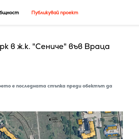
бщност
Публикувай проект
к в ж.к. "Сениче" във Враца
което е последната стъпка преди обектът да