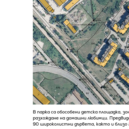
В парка са обособени детска площадка, з
разхождане на домашни любимци. Предвиде
90 широколистни дървета, както и близо