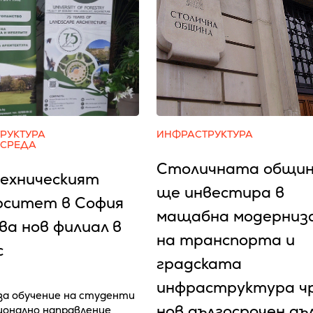
РУКТУРА
ИНФРАСТРУКТУРА
 СРЕДА
Столичната общи
ехническият
ще инвестира в
рситет в София
мащабна модерниз
ва нов филиал в
на транспорта и
с
градската
инфраструктура ч
 за обучение на студенти
нов дългосрочен дъ
ионално направление