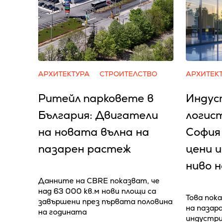
АРХИТЕКТУРА
СТРОИТЕЛСТВО
АРХИТЕК
Ритейл парковете в
Индус
България: Двигатели
логис
на новата вълна на
София
пазарен растеж
цени и
ниво 
Данните на CBRE показват, че
над 63 000 кв.м нови площи са
Това пока
завършени през първата половина
на пазар
на годината
индустри