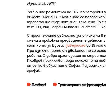
Източник: АПИ
Завършва ремонтът на 11-километровия уча
област Пловдив. В момента се полага хор
трасето ще бъде напълно изпълнено. То е 
пътни знаци, ограничителни системи и х
Строителните дейности започнаха на 9 м
смени и приключи предвидените дейности
платното за Бургас
завършиха
до 19 май 
При изпълнението им движението се осъщ
работи. С добра организация на строите
Пловдив приключва преди началото на на
отсечки в областите София, Пазарджик и 
график.
Пловдив
Транспортна инфраструк