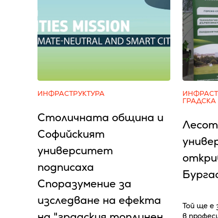
ИНФРАСТРУКТУРА
ИНФРАСТ
ГРАДСКА
Столичната община и
Лесот
Софийският
униве
университет
откри
подписаха
Бурга
Споразумение за
изследване на ефекта
Той ще е
на "градския топлинен
в профес