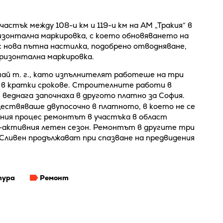
стък между 108-и км и 119-и км на АМ „Тракия“ в
изонтална маркировка, с което обновяването на
с нова пътна настилка, подобрено отводняване,
оризонтална маркировка.
ай т. г., като изпълнителят работеше на три
 в кратки срокове. Строителните работи в
и веднага започнаха в другото платно за София.
ествяваше двупосочно в платното, в което не се
лния процес ремонтът в участъка в област
й-активния летен сезон. Ремонтът в другите три
Сливен продължават при спазване на предвидения
тура
Ремонт