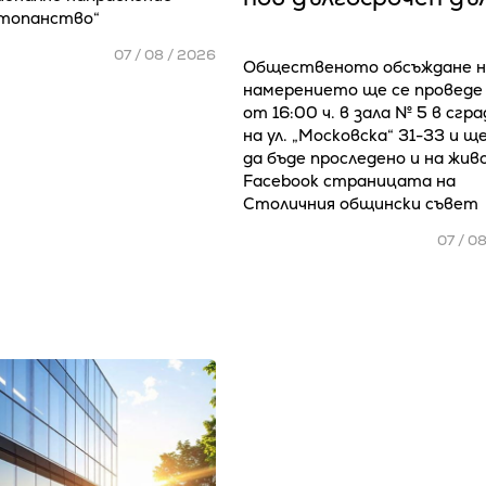
стопанство“
07 / 08 / 2026
Общественото обсъждане н
намерението ще се проведе
от 16:00 ч. в зала № 5 в сгр
на ул. „Московска“ 31-33 и щ
да бъде проследено и на жив
Facebook страницата на
Столичния общински съвет
07 / 0