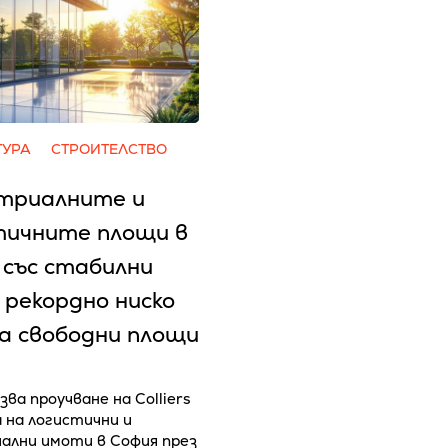
ТУРА
СТРОИТЕЛСТВО
триалните и
тичните площи в
 със стабилни
 рекордно ниско
на свободни площи
зва проучване на Colliers
а на логистични и
ални имоти в София през