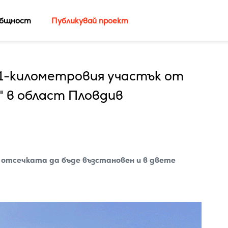
бщност
Публикувай проект
1-километровия участък от
 в област Пловдив
 отсечката да бъде възстановен и в двете