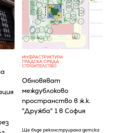
ИНФРАСТРУКТУРА
ГРАДСКА СРЕДА
СТРОИТЕЛСТВО
на
Обновяват
междублоково
ация
пространство в ж.к.
"Дружба" 1 в София
рез
Ще бъде реконструирана детска
лг