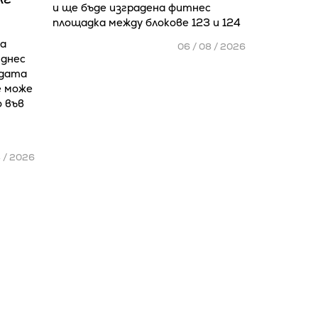
и ще бъде изградена фитнес
площадка между блокове 123 и 124
а
06 / 08 / 2026
 днес
адата
е може
о във
8 / 2026