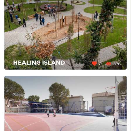
HEALING ISLAND
2
676