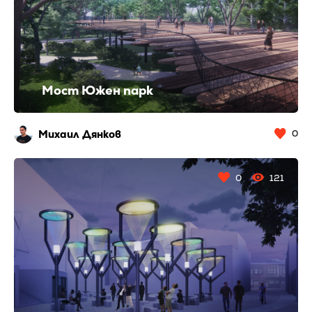
Мост Южен парк
Михаил Дянков
0
0
121