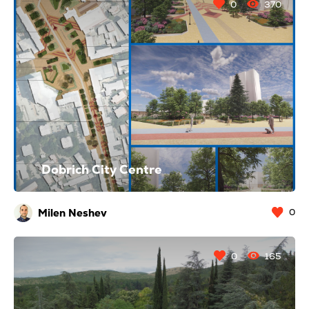
0
370
Dobrich City Centre
Milen Neshev
0
0
165