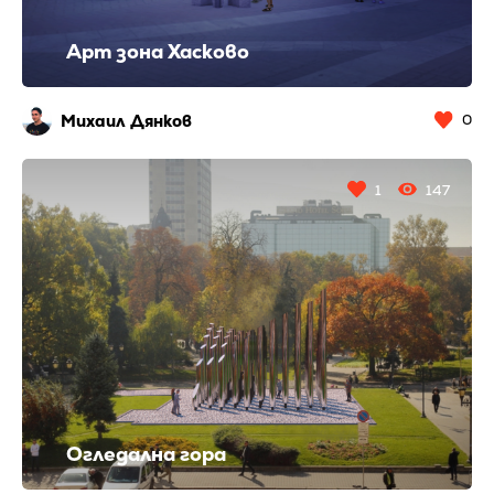
Арт зона Хасково
Михаил Дянков
0
1
147
Огледална гора