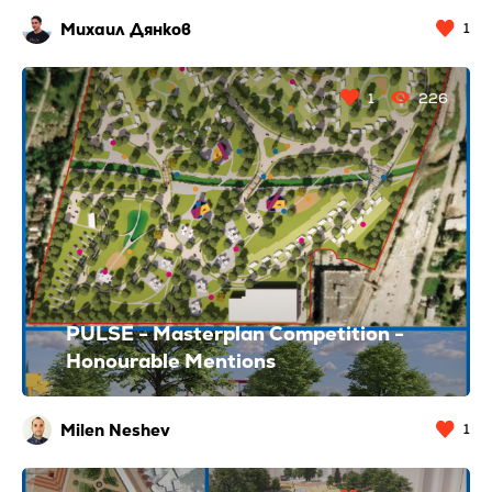
Михаил Дянков
1
1
226
PULSE - Masterplan Competition -
Honourable Mentions
Milen Neshev
1