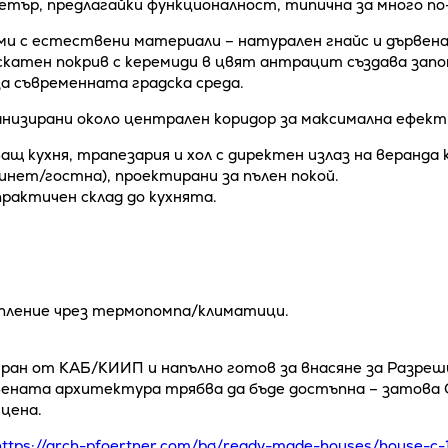
тър, предлагайки функционалност, типична за много по-
и с естествени материали – натурален гнайс и дървена
катен покрив с керемиди в цвят антрацит създава зап
за съвременната градска среда.
анизирани около централен коридор за максимална ефек
щ кухня, трапезария и хол с директен излаз на веранда 
бинет/гостна), проектирани за пълен покой.
рактичен склад до кухнята.
опление чрез термопомпа/климатици.
ран от КАБ/КИИП и напълно готов за внасяне за Разреш
вената архитектура трябва да бъде достъпна – затова 
цена.
https://arch-pfoertner.com/bg/ready-made-houses/house-c-