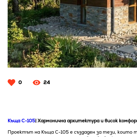
0
24
Къща C-105
| Хармонична архитектура и висок комфор
Проектът на Къща C-105 е създаден за тези, които 