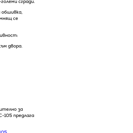
големи сгради.
 обшивка,
омнящ се
тивност:
към двора.
ително за
C-105 предлага
105