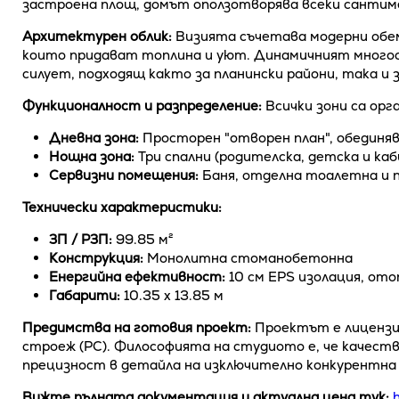
застроена площ, домът оползотворява всеки сантиме
Архитектурен облик:
Визията съчетава модерни обем
които придават топлина и уют. Динамичният многос
силует, подходящ както за планински райони, така и 
Функционалност и разпределение:
Всички зони са орг
Дневна зона:
Просторен "отворен план", обединява
Нощна зона:
Три спални (родителска, детска и ка
Сервизни помещения:
Баня, отделна тоалетна и п
Технически характеристики:
ЗП / РЗП:
99.85 м²
Конструкция:
Монолитна стоманобетонна
Енергийна ефективност:
10 см EPS изолация, от
Габарити:
10.35 х 13.85 м
Предимства на готовия проект:
Проектът е лицензи
строеж (РС). Философията на студиото е, че качест
прецизност в детайла на изключително конкурентна 
Вижте пълната документация и актуална цена тук: