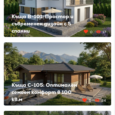
Къща B-101: Простор и
съвременен дизайн с 5
спални
0
17
Къща C-105: Оптимален
семеен комфорт в 100
кв.м
0
24