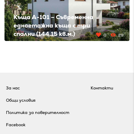
Къща А-101 – Съвременна
едноетажна къща с три
спални (144.15 кв.м.)
0
29
За нас
Контакти
Общи условия
Политика за поверителност
Facebook