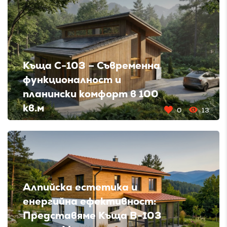
Къща C-103 – Съвременна
функционалност и
планински комфорт в 100
кв.м
0
13
Алпийска естетика и
енергийна ефективност:
Представяме Къща B-103