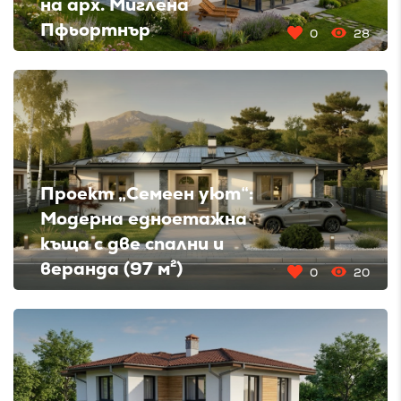
на арх. Миглена
Пфьортнър
0
28
Проект „Семеен уют“:
Модерна едноетажна
къща с две спални и
веранда (97 м²)
0
20