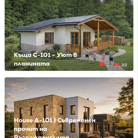
Къща C-101 - Уют в
планината
0
22
House A-101 | Съвременен
прочит на
Възрожденската