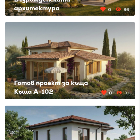
архитектура
0
36
Готов проект за къща
Къща A-102
0
31